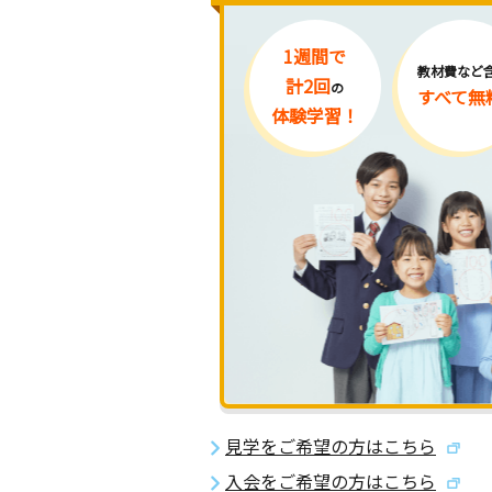
1週間で
教材費など
計2回
の
すべて無
体験学習！
見学をご希望の方はこちら
入会をご希望の方はこちら