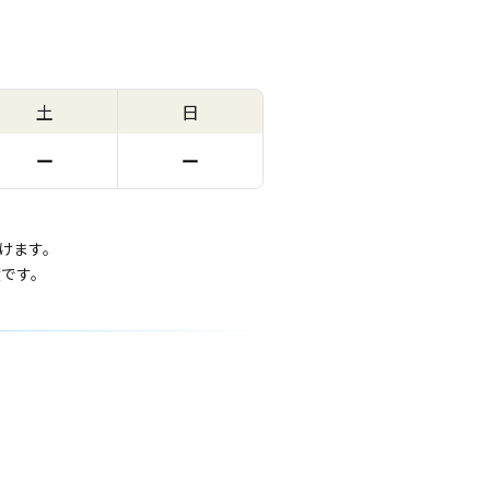
土
日
ー
ー
けます。
度です。