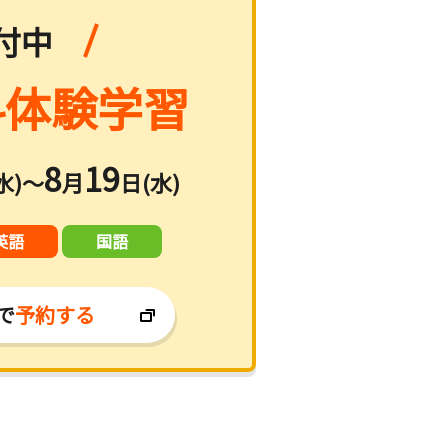
付中
体験学習
8
19
水)～
月
日(水)
英語
国語
で
予約する