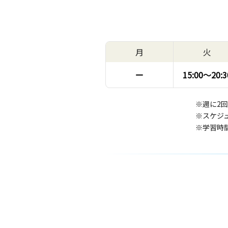
月
火
ー
15:00〜
20:3
※週に2
※スケジ
※学習時