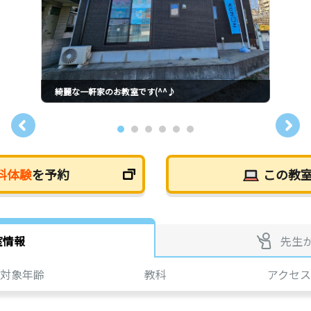
綺麗な一軒家のお教室です(^^♪
料体験
を予約
この教
室情報
先生
対象年齢
教科
アクセス