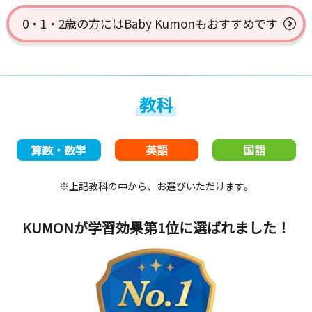
0・1・2歳の方には
Baby Kumonもおすすめです
教科
算数・数学
英語
国語
※上記教科の中から、お選びいただけます。
KUMONが学習効果第1位
に選ばれました！