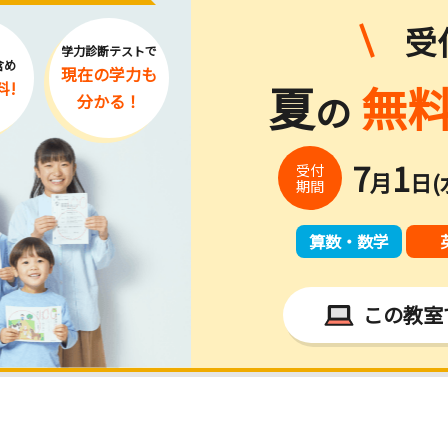
受
学力診断テストで
含め
現在の学力
も
夏
無料
料!
の
分かる！
7
1
受付
月
日(
期間
算数・数学
この教室