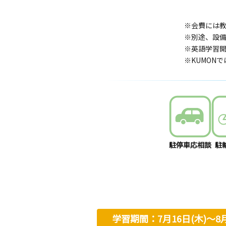
※会費には
※別途、設
※英語学習開
※KUMON
駐停車応相談
駐
学習期間：7月16日(木)〜8月