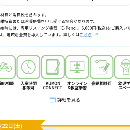
教材費と消費税を含みます。
備維持費または冷暖房費を申し受ける場合があります。
始時には、専用リスニング機器「E-Pencil」6,600円(税込)をご購入
では、地域別会費を導入しています。詳しくは
こちら
輪応相談
入室時間
KUMON
オンライン
宿題相談可
幼児
相談可
CONNECT
&教室学習
スペ
詳細を見る
22日(土)