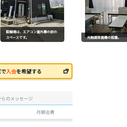
駐輪場は、エアコン室外機の前の
スペースです。
光触媒除菌機の設置。
室で
入会
を希望する
からのメッセージ
月額会費