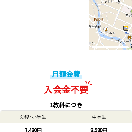
月額会費
入会金不要
1教科につき
幼児･小学生
中学生
7,480円
8,580円