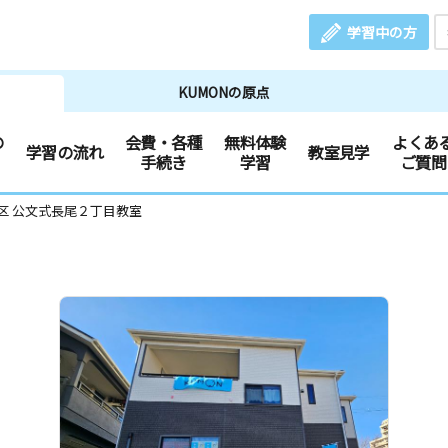
学習中の方
KUMONの原点
の
会費・各種
無料体験
よくあ
学習の流れ
教室見学
手続き
学習
ご質問
区 公文式長尾２丁目教室