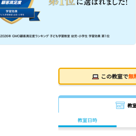
この教室で
無
教
教室日時