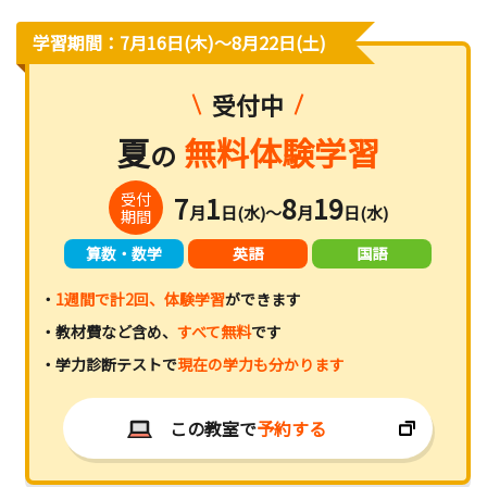
学習期間：7月16日(木)〜8月22日(土)
受付中
夏
無料体験学習
の
受付
7
1
8
19
月
日(水)～
月
日(水)
期間
算数・数学
英語
国語
・
1週間で計2回、体験学習
ができます
・教材費など含め、
すべて無料
です
・学力診断テストで
現在の学力も分かります
この教室で
予約する