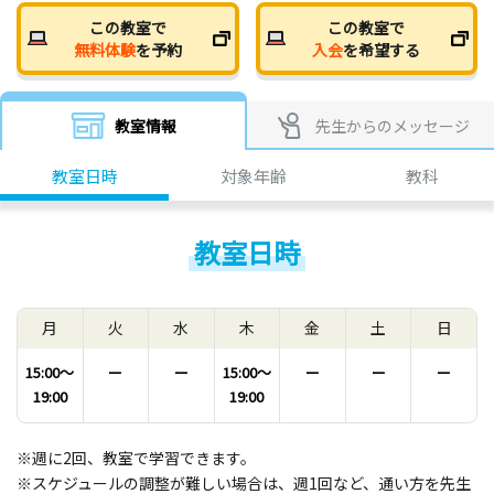
この教室で
この教室で
無料体験
を予約
入会
を希望する
教室情報
先生からのメッセージ
教室日時
対象年齢
教科
教室日時
月
火
水
木
金
土
日
15:00〜
ー
ー
15:00〜
ー
ー
ー
19:00
19:00
※週に2回、教室で学習できます。
※スケジュールの調整が難しい場合は、週1回など、通い方を先生