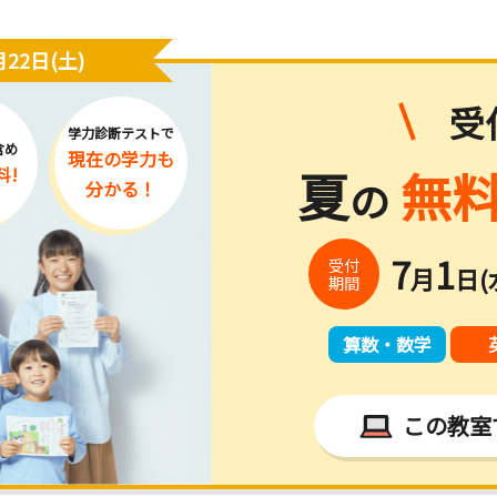
22日(土)
受
学力診断テストで
含め
現在の学力
も
夏
無料
料!
の
分かる！
7
1
受付
月
日(
期間
算数・数学
この教室