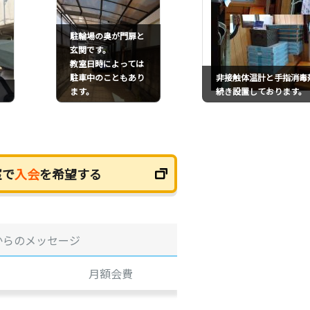
駐輪場の奥が門扉と
玄関です。
教室日時によっては
駐車中のこともあり
非接触体温計と手指消毒
ます。
続き設置しております。
室で
入会
を希望する
からのメッセージ
月額会費