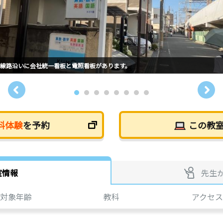
線路沿いに会社統一看板と電照看板があります。
料体験
を予約
この教
室情報
先生
対象年齢
教科
アクセス