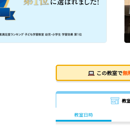
この教室で
無
教
教室日時