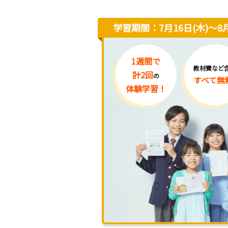
学習期間：7月16日(木)〜8月
1週間で
教材費など
計2回
の
すべて無
体験学習！