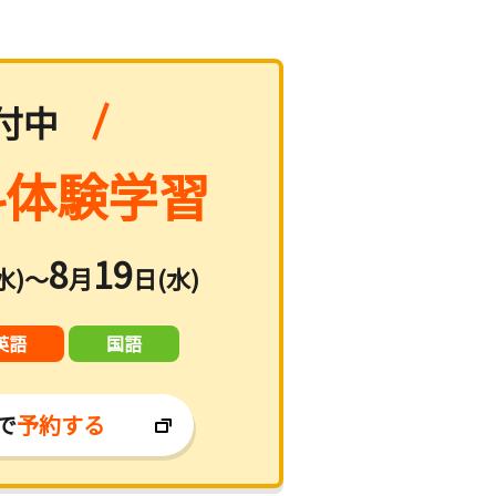
付中
体験学習
8
19
水)～
月
日(水)
英語
国語
で
予約する