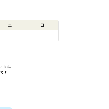
土
日
ー
ー
けます。
度です。