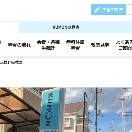
学習中の方
KUMONの原点
の
会費・各種
無料体験
よくあ
学習の流れ
教室見学
手続き
学習
ご質問
文式牧野阪教室