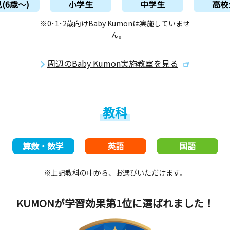
(6歳〜)
小学生
中学生
高校
※0･1･2歳向けBaby Kumonは実施していませ
ん。
周辺のBaby Kumon実施教室を見る
教科
算数・数学
英語
国語
※上記教科の中から、お選びいただけます。
KUMONが学習効果第1位
に選ばれました！