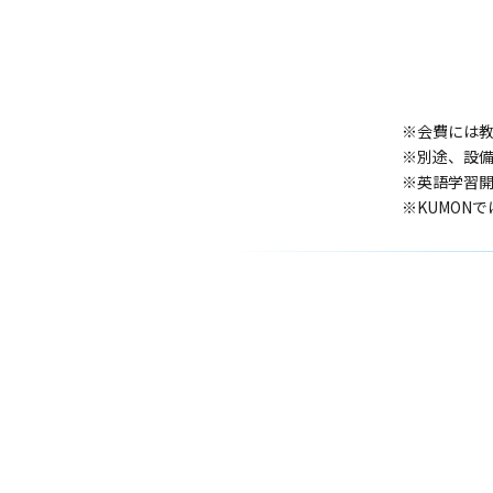
※会費には
※別途、設
※英語学習開
※KUMON