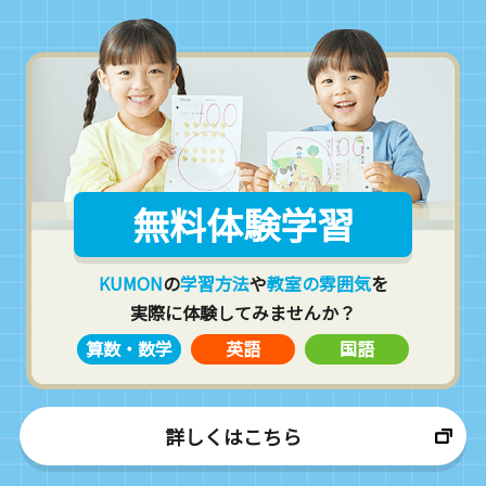
無料体験学習
KUMON
の
学習方法
や
教室の雰囲気
を
実際に体験してみませんか？
算数・数学
英語
国語
詳しくはこちら