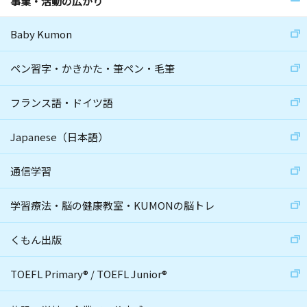
事業・活動の広がり
Baby Kumon
ペン習字・かきかた・筆ペン・毛筆
フランス語・ドイツ語
Japanese（日本語）
通信学習
学習療法・脳の健康教室・KUMONの脳トレ
くもん出版
TOEFL Primary
®
/
TOEFL Junior
®