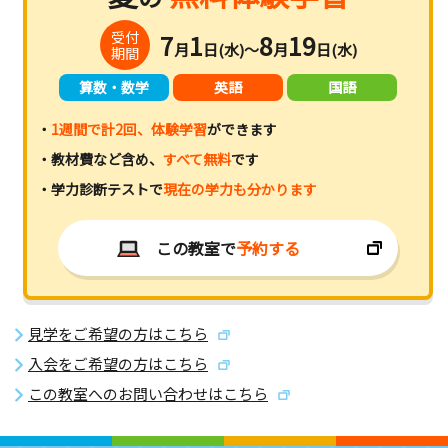
受付
7
1
8
19
月
日(水)～
月
日(水)
期間
算数・数学
英語
国語
・
1週間で計2回、体験学習
ができます
・教材費など含め、
すべて無料
です
・学力診断テストで
現在の学力も分かります
この教室で
予約する
見学をご希望の方はこちら
入会をご希望の方はこちら
この教室へのお問い合わせはこちら