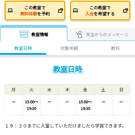
この教室で
この教室で
無料体験
を予約
入会
を希望する
教室情報
先生からのメッセージ
教室日時
対象年齢
教科
教室日時
月
火
水
木
金
土
日
ー
15:00〜
ー
ー
15:00〜
ー
ー
19:30
19:30
１９：３０までに入室していただけましたら学習できます。