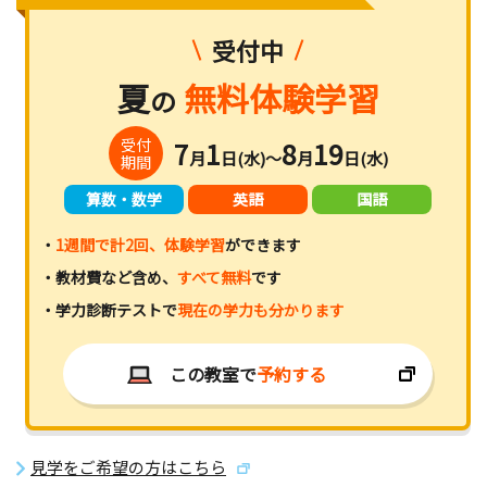
受付中
夏
無料体験学習
の
受付
7
1
8
19
月
日(水)～
月
日(水)
期間
算数・数学
英語
国語
・
1週間で計2回、体験学習
ができます
・教材費など含め、
すべて無料
です
・学力診断テストで
現在の学力も分かります
この教室で
予約する
見学をご希望の方はこちら