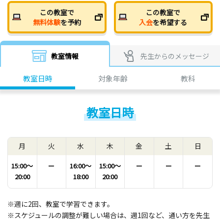
この教室で
この教室で
無料体験
を予約
入会
を希望する
教室情報
先生からのメッセージ
教室日時
対象年齢
教科
教室日時
月
火
水
木
金
土
日
15:00〜
ー
16:00〜
15:00〜
ー
ー
ー
20:00
18:00
20:00
※週に2回、教室で学習できます。
※スケジュールの調整が難しい場合は、週1回など、通い方を先生