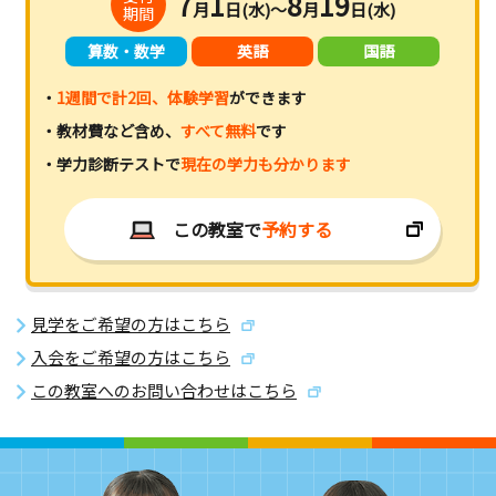
7
1
8
19
月
日(水)～
月
日(水)
期間
算数・数学
英語
国語
・
1週間で計2回、体験学習
ができます
・教材費など含め、
すべて無料
です
・学力診断テストで
現在の学力も分かります
この教室で
予約する
見学をご希望の方はこちら
入会をご希望の方はこちら
この教室へのお問い合わせはこちら