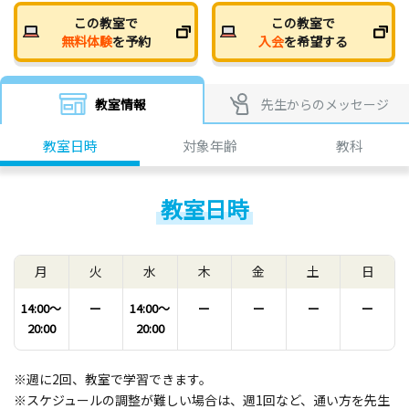
この教室で
この教室で
無料体験
を予約
入会
を希望する
教室情報
先生からのメッセージ
教室日時
対象年齢
教科
教室日時
月
火
水
木
金
土
日
14:00〜
ー
14:00〜
ー
ー
ー
ー
20:00
20:00
※週に2回、教室で学習できます。
※スケジュールの調整が難しい場合は、週1回など、通い方を先生