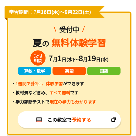
学習期間：7月16日(木)〜8月22日(土)
受付中
夏
無料体験学習
の
受付
7
1
8
19
月
日(水)～
月
日(水)
期間
算数・数学
英語
国語
・
1週間で計2回、体験学習
ができます
・教材費など含め、
すべて無料
です
・学力診断テストで
現在の学力も分かります
この教室で
予約する