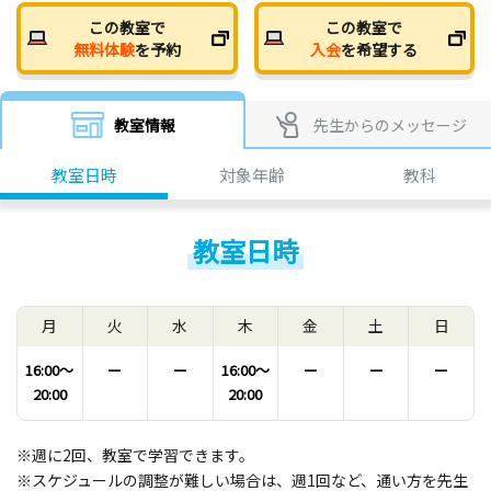
この教室で
この教室で
無料体験
を予約
入会
を希望する
教室情報
先生からのメッセージ
教室日時
対象年齢
教科
教室日時
月
火
水
木
金
土
日
16:00〜
ー
ー
16:00〜
ー
ー
ー
20:00
20:00
※週に2回、教室で学習できます。
※スケジュールの調整が難しい場合は、週1回など、通い方を先生