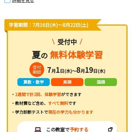
詳細を見る
学習期間：7月16日(木)〜8月22日(土)
受付中
夏
無料体験学習
の
受付
7
1
8
19
月
日(水)～
月
日(水)
期間
算数・数学
英語
国語
・
1週間で計2回、体験学習
ができます
・教材費など含め、
すべて無料
です
・学力診断テストで
現在の学力も分かります
この教室で
予約する