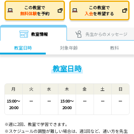
この教室で
この教室で
無料体験
を予約
入会
を希望する
教室情報
先生からのメッセージ
教室日時
対象年齢
教科
教室日時
月
火
水
木
金
土
日
15:00〜
ー
ー
15:00〜
ー
ー
ー
20:00
20:00
※週に2回、教室で学習できます。
※スケジュールの調整が難しい場合は、週1回など、通い方を先生