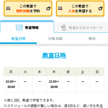
この教室で
この教室で
無料体験
を予約
入会
を希望する
教室情報
先生からのメッセージ
教室日時
対象年齢
教科
教室日時
月
火
水
木
金
土
日
15:30〜
ー
ー
15:30〜
ー
ー
ー
20:00
20:00
※週に2回、教室で学習できます。
※スケジュールの調整が難しい場合は、週1回など、通い方を先生