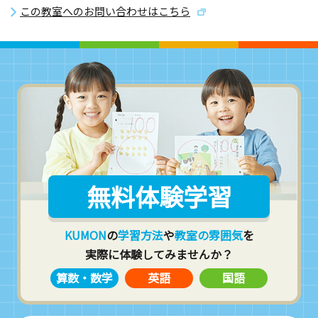
この教室へのお問い合わせはこちら
無料体験学習
KUMON
の
学習方法
や
教室の雰囲気
を
実際に体験してみませんか？
算数・数学
英語
国語