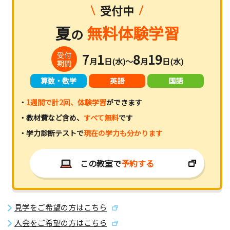
受付中
夏
無料体験学習
の
受付
7
1
8
19
月
日(水)～
月
日(水)
期間
算数・数学
英語
国語
・
1週間で計2回、体験学習
ができます
・教材費など含め、
すべて無料
です
・学力診断テストで
現在の学力も分かります
この教室で
予約する
見学をご希望の方はこちら
入会をご希望の方はこちら