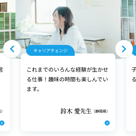
キャリアチェンジ
言
これまでのいろんな経験が生かせ
る仕事！趣味の時間も楽しんでい
ます。
鈴木 愛
先生
県）
（静岡県）