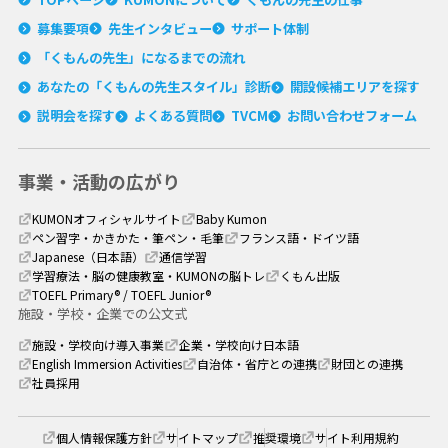
募集要項
先生インタビュー
サポート体制
「くもんの先生」に
なるまでの流れ
あなたの「くもんの
先生スタイル」診断
開設候補エリアを探す
説明会を探す
よくある質問
TVCM
お問い合わせフォーム
事業・活動の広がり
KUMONオフィシャルサイト
Baby Kumon
ペン習字・かきかた・筆ペン・毛筆
フランス語・ドイツ語
Japanese（日本語）
通信学習
学習療法・脳の健康教室・
KUMONの脳トレ
くもん出版
TOEFL Primary® / TOEFL Junior®
施設・学校・企業での公文式
施設・学校向け導入事業
企業・学校向け日本語
English Immersion Activities
自治体・省庁との連携
財団との連携
社員採用
個人情報保護方針
サイトマップ
推奨環境
サイト利用規約