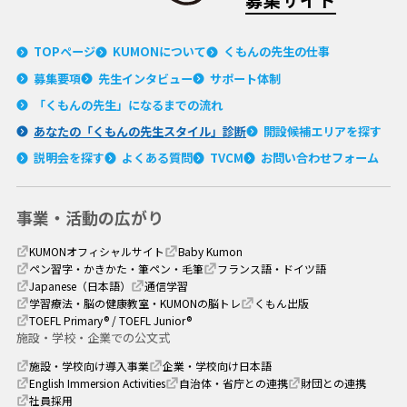
募集サイト
TOPページ
KUMONについて
くもんの先生の仕事
募集要項
先生インタビュー
サポート体制
「くもんの先生」に
なるまでの流れ
あなたの「くもんの
先生スタイル」診断
開設候補エリアを探す
説明会を探す
よくある質問
TVCM
お問い合わせフォーム
事業・活動の広がり
KUMONオフィシャルサイト
Baby Kumon
ペン習字・かきかた・筆ペン・毛筆
フランス語・ドイツ語
Japanese（日本語）
通信学習
学習療法・脳の健康教室・
KUMONの脳トレ
くもん出版
TOEFL Primary® / TOEFL Junior®
施設・学校・企業での公文式
施設・学校向け導入事業
企業・学校向け日本語
English Immersion Activities
自治体・省庁との連携
財団との連携
社員採用