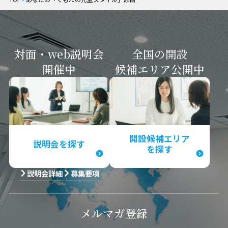
対面・web説明会
全国の開設
開催中
候補エリア
公開中
開設候補エリア
説明会を探す
を探す
説明会詳細
募集要項
メルマガ
登録