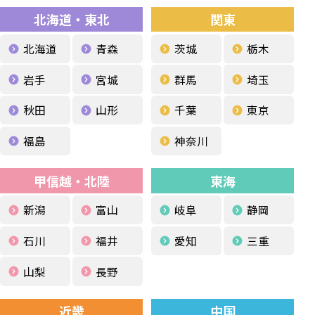
北海道・東北
関東
北海道
青森
茨城
栃木
岩手
宮城
群馬
埼玉
秋田
山形
千葉
東京
福島
神奈川
甲信越・北陸
東海
新潟
富山
岐阜
静岡
石川
福井
愛知
三重
山梨
長野
近畿
中国