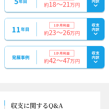
5
年目
内訳
18～21
約
万円
収支
1か月利益
11
年目
内訳
23〜26
約
万円
収支
1か月利益
発展事例
内訳
42〜47
約
万円
収支に関する
Q&A