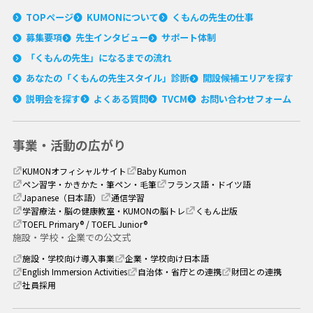
TOPページ
KUMONについて
くもんの先生の仕事
募集要項
先生インタビュー
サポート体制
「くもんの先生」に
なるまでの流れ
あなたの「くもんの
先生スタイル」診断
開設候補エリアを探す
説明会を探す
よくある質問
TVCM
お問い合わせフォーム
事業・活動の広がり
KUMONオフィシャルサイト
Baby Kumon
ペン習字・かきかた・筆ペン・毛筆
フランス語・ドイツ語
Japanese（日本語）
通信学習
学習療法・脳の健康教室・
KUMONの脳トレ
くもん出版
TOEFL Primary® / TOEFL Junior®
施設・学校・企業での公文式
施設・学校向け導入事業
企業・学校向け日本語
English Immersion Activities
自治体・省庁との連携
財団との連携
社員採用