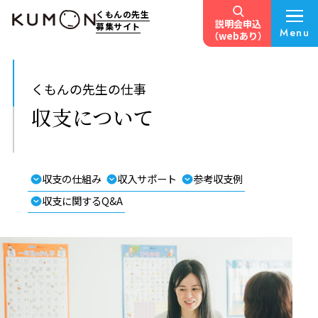
くもんの先生
説明会申込
募集サイト
Menu
（webあり）
くもんの先生の仕事
収支について
収支の仕組み
収入サポート
参考収支例
収支に関するQ&A