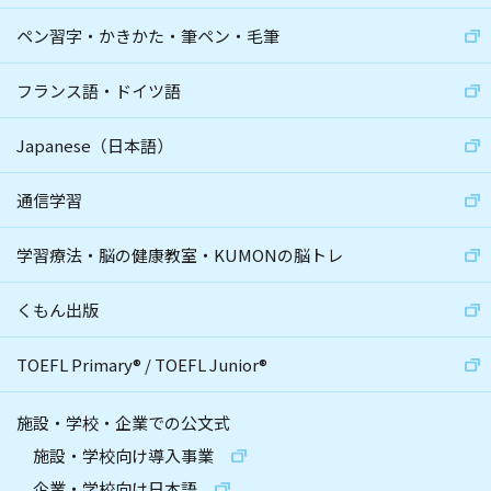
ペン習字・かきかた・筆ペン・毛筆
フランス語・ドイツ語
Japanese（日本語）
通信学習
学習療法・脳の健康教室・KUMONの脳トレ
くもん出版
TOEFL Primary
®
/
TOEFL Junior
®
施設・学校・企業での公文式
施設・学校向け導入事業
企業・学校向け日本語