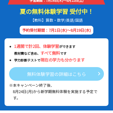
学習期間：7月16日(木)～8月22日(土)
夏の無料体験学習 受付中！
【教科】算数・数学/英語/国語
予約受付期間：7月1日(水)～8月19日(水)
1週間で計2回、体験学習
ができます
すべて無料
教材費など含め、
です
現在の学力も分かります
学力診断テストで
無料体験学習の詳細はこちら
※本キャンペーン終了後、
8月24日(月)から新学期無料体験を実施する予定で
す。