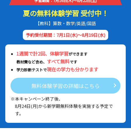
学習期間：7月16日(木)～8月22日(土)
夏の無料体験学習 受付中！
【教科】算数・数学/英語/国語
予約受付期間：7月1日(水)～8月19日(水)
1週間で計2回、体験学習
ができます
すべて無料
教材費など含め、
です
現在の学力も分かります
学力診断テストで
無料体験学習の詳細はこちら
※本キャンペーン終了後、
8月24日(月)から新学期無料体験を実施する予定で
す。