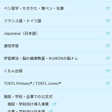
ペン習字・かきかた・筆ペン・毛筆
フランス語・ドイツ語
Japanese（日本語）
通信学習
学習療法・脳の健康教室・KUMONの脳トレ
くもん出版
TOEFL Primary
®
/
TOEFL Junior
®
施設・学校・企業での公文式
施設・学校向け導入事業
企業・学校向け日本語