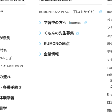
数学
KUMON BUZZ PLACE（口コミサイト）
Ba
ペ
学習中の方へ
フ
くもんの先生募集
Ja
の特長
KUMONの原点
通
の特長
学
企業情報
Nのふしぎ
く
んだい! KUMON
TO
施
の流れ
・各種手続き
Eng
体験学習
自
見学
財