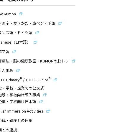
by Kumon
ン習字・かきかた・筆ペン・毛筆
ランス語・ドイツ語
panese（日本語）
信学習
習療法・脳の健康教室・KUMONの脳トレ
もん出版
®
®
EFL Primary
/
TOEFL Junior
設・学校・企業での公文式
施設・学校向け導入事業
企業・学校向け日本語
lish Immersion Activities
治体・省庁との連携
団との連携