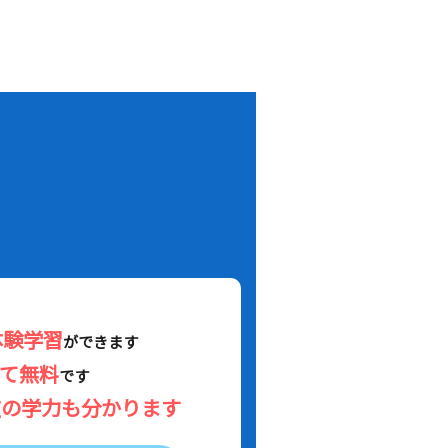
！
体験学習
ができます
べて無料
です
在の学力も分かります