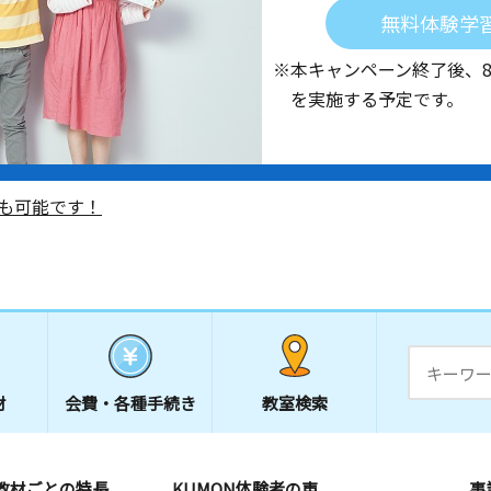
無料体験学
※本キャンペーン終了後、
を実施する予定です。
も可能です！
材
会費・
各種手続き
教室検索
教材ごとの特長
KUMON体験者の声
事