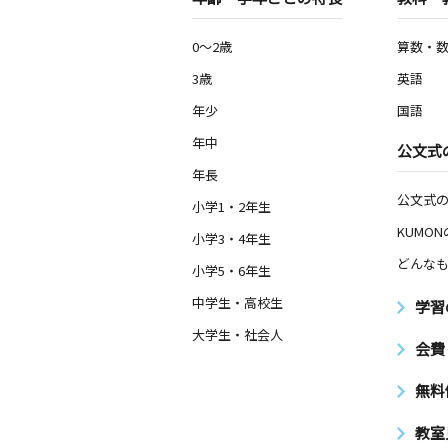
0～2歳
算数・
3歳
英語
年少
国語
年中
公文式
年長
公文式
小学1・2年生
KUMO
小学3・4年生
どんなも
小学5・6年生
中学生・高校生
学習
大学生・社会人
会費
無料
教室