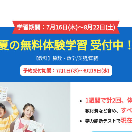
学習期間：7月16日(木)～8月22日(土)
夏の無料体験学習 受付中
【教科】算数・数学/英語/国語
予約受付期間：7月1日(水)～8月19日(水)
1週間で計2回、
す
教材費など含め、
現
学力診断テストで