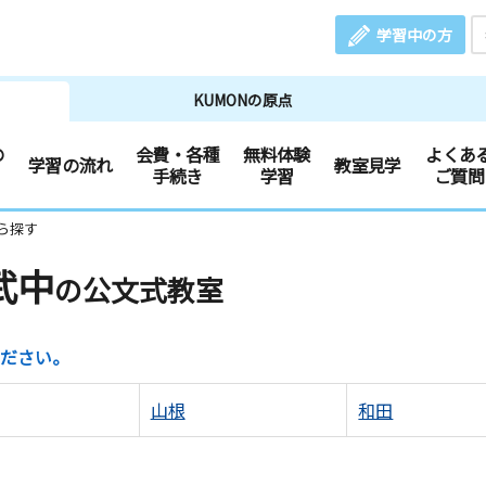
学習中の方
KUMONの原点
の
会費・各種
無料体験
よくあ
学習の流れ
教室見学
手続き
学習
ご質問
ら探す
武中
の公文式教室
ださい。
山根
和田