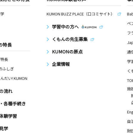
数学
KUMON BUZZ PLACE（口コミサイト）
Ba
ペ
学習中の方へ
フ
くもんの先生募集
Ja
の特長
KUMONの原点
通
の特長
学
企業情報
Nのふしぎ
く
んだい! KUMON
TO
施
の流れ
・各種手続き
Eng
体験学習
自
見学
財