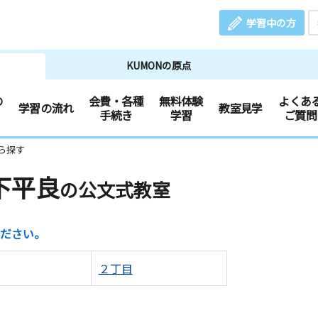
学習中の方
KUMONの原点
の
会費・各種
無料体験
よくあ
学習の流れ
教室見学
手続き
学習
ご質問
ら探す
下平良
の公文式教室
ださい。
２丁目