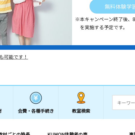
無料体験学
※本キャンペーン終了後、
を実施する予定です。
も可能です！
材
会費・
各種手続き
教室検索
教材ごとの特長
KUMON体験者の声
事