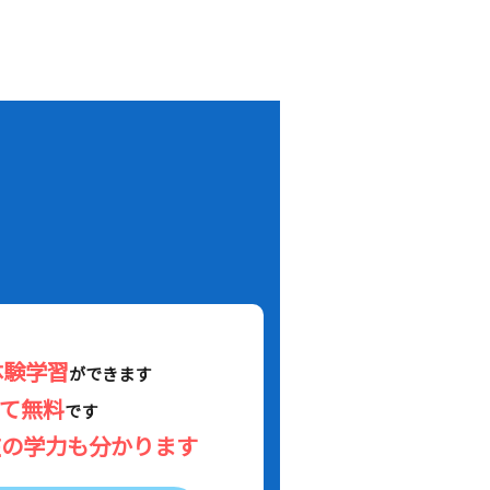
！
体験学習
ができます
べて無料
です
在の学力も分かります