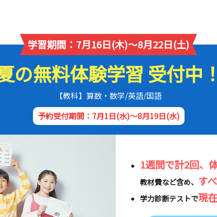
学習期間：7月16日(木)～8月22日(土)
夏の無料体験学習 受付中
【教科】算数・数学/英語/国語
予約受付期間：7月1日(水)～8月19日(水)
1週間で計2回、
す
教材費など含め、
現
学力診断テストで