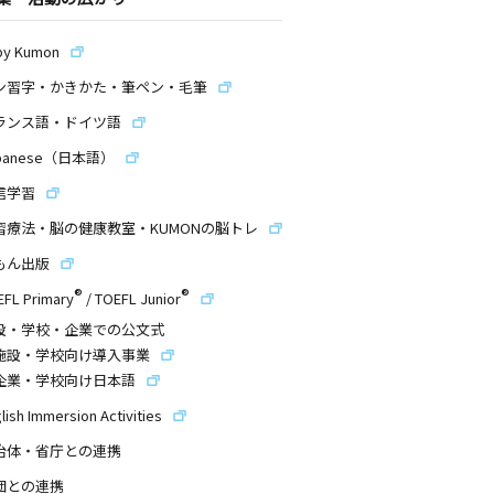
by Kumon
ン習字・かきかた・筆ペン・毛筆
ランス語・ドイツ語
panese（日本語）
信学習
習療法・脳の健康教室・KUMONの脳トレ
もん出版
®
®
EFL Primary
/
TOEFL Junior
設・学校・企業での公文式
施設・学校向け導入事業
企業・学校向け日本語
lish Immersion Activities
治体・省庁との連携
団との連携