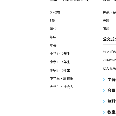
0～2歳
算数・
3歳
英語
年少
国語
年中
公文式
年長
公文式
小学1・2年生
KUMO
小学3・4年生
どんなも
小学5・6年生
中学生・高校生
学習
大学生・社会人
会費
無料
教室