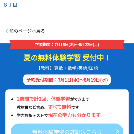
８丁目
前のページへ戻る
学習期間：7月16日(木)～8月22日(土)
夏の無料体験学習 受付中！
【教科】算数・数学/英語/国語
予約受付期間：7月1日(水)～8月19日(水)
1週間で計2回、体験学習
ができます
すべて無料
教材費など含め、
です
現在の学力も分かります
学力診断テストで
無料体験学習の詳細はこちら