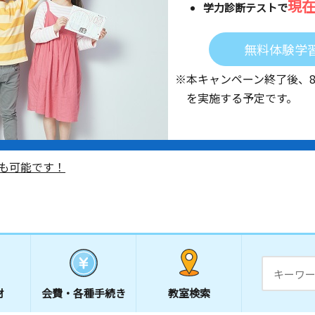
現
学力診断テストで
無料体験学
※本キャンペーン終了後、
を実施する予定です。
も可能です！
材
会費・
各種手続き
教室検索