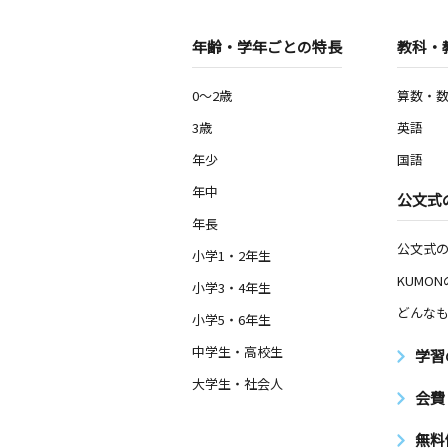
年齢・学年ごとの特長
教科・
0～2歳
算数・
3歳
英語
年少
国語
年中
公文式
年長
公文式
小学1・2年生
KUMO
小学3・4年生
どんなも
小学5・6年生
中学生・高校生
学習
大学生・社会人
会費
無料