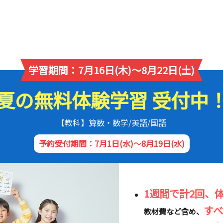
学習期間：7月16日(木)～8月22日(土)
夏の無料体験学習 受付中
【教科】算数・数学/英語/国語
予約受付期間：7月1日(水)～8月19日(水)
1週間で計2回、
す
教材費など含め、