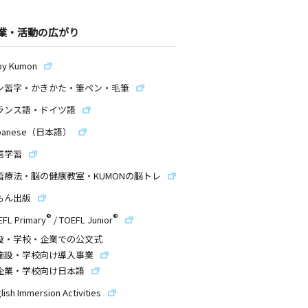
業・活動の広がり
by Kumon
ン習字・かきかた・筆ペン・毛筆
ランス語・ドイツ語
panese（日本語）
信学習
習療法・脳の健康教室・KUMONの脳トレ
もん出版
®
®
EFL Primary
/
TOEFL Junior
設・学校・企業での公文式
施設・学校向け導入事業
企業・学校向け日本語
lish Immersion Activities