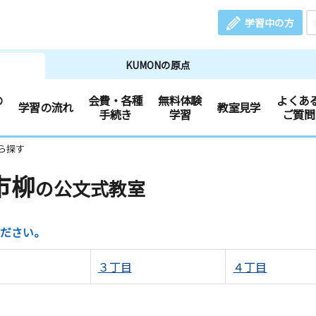
学習中の方
KUMONの原点
の
会費・各種
無料体験
よくあ
学習の流れ
教室見学
手続き
学習
ご質問
ら探す
市柳
の公文式教室
ださい。
３丁目
４丁目