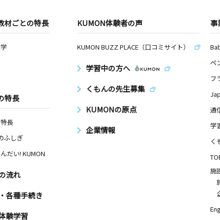
教材ごとの特長
KUMON体験者の声
事
数学
KUMON BUZZ PLACE（口コミサイト）
Ba
ペ
学習中の方へ
フ
くもんの先生募集
Ja
の特長
KUMONの原点
通
の特長
学
企業情報
Nのふしぎ
く
んだい! KUMON
TO
施
の流れ
・各種手続き
Eng
体験学習