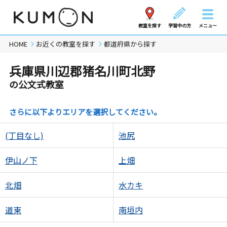
教室を探す
学習中の方
メニュー
HOME
お近くの教室を探す
都道府県から探す
兵庫県川辺郡猪名川町北野
の公文式教室
さらに以下よりエリアを選択してください。
(丁目なし)
池尻
伊山ノ下
上畑
北畑
水カキ
道東
南垣内