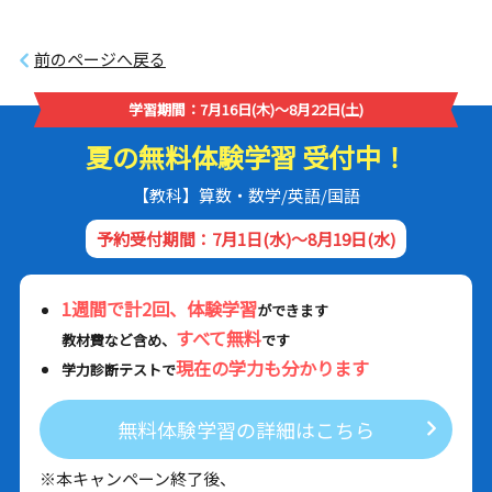
前のページへ戻る
学習期間：7月16日(木)～8月22日(土)
夏の無料体験学習 受付中！
【教科】算数・数学/英語/国語
予約受付期間：7月1日(水)～8月19日(水)
1週間で計2回、体験学習
ができます
すべて無料
教材費など含め、
です
現在の学力も分かります
学力診断テストで
無料体験学習の詳細はこちら
※本キャンペーン終了後、