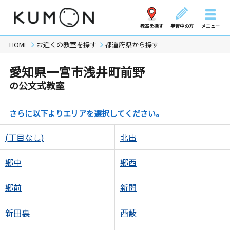
教室を探す
学習中の方
メニュー
HOME
お近くの教室を探す
都道府県から探す
愛知県一宮市浅井町前野
の公文式教室
さらに以下よりエリアを選択してください。
(丁目なし)
北出
郷中
郷西
郷前
新開
新田裏
西薮