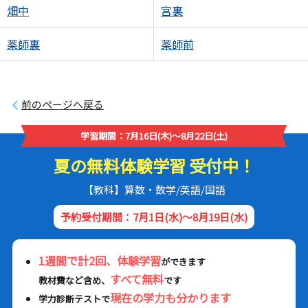
畑中
宮裏
薬師裏
薬師前
前のページへ戻る
学習期間：7月16日(木)～8月22日(土)
夏の無料体験学習 受付中！
【教科】算数・数学/英語/国語
予約受付期間：7月1日(水)～8月19日(水)
1週間で計2回、体験学習
ができます
すべて無料
教材費など含め、
です
現在の学力も分かります
学力診断テストで