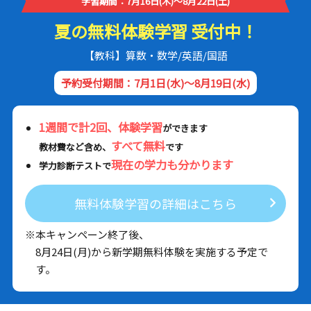
学習期間：7月16日(木)～8月22日(土)
夏の無料体験学習 受付中！
【教科】算数・数学/英語/国語
予約受付期間：7月1日(水)～8月19日(水)
1週間で計2回、体験学習
ができます
すべて無料
教材費など含め、
です
現在の学力も分かります
学力診断テストで
無料体験学習の詳細はこちら
※本キャンペーン終了後、
8月24日(月)から新学期無料体験を実施する予定で
す。