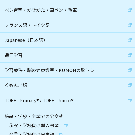
ペン習字・かきかた・筆ペン・毛筆
フランス語・ドイツ語
Japanese（日本語）
通信学習
学習療法・脳の健康教室・KUMONの脳トレ
くもん出版
TOEFL Primary
®
/
TOEFL Junior
®
施設・学校・企業での公文式
施設・学校向け導入事業
企業・学校向け日本語