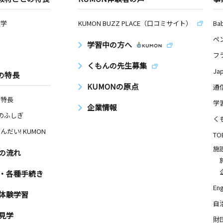
数学
KUMON BUZZ PLACE（口コミサイト）
Ba
ペ
学習中の方へ
フ
くもんの先生募集
Ja
の特長
KUMONの原点
通
の特長
学
企業情報
Nのふしぎ
く
んだい! KUMON
TO
施
の流れ
・各種手続き
Eng
体験学習
自
見学
財