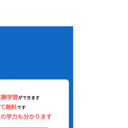
！
体験学習
ができます
べて無料
です
在の学力も分かります