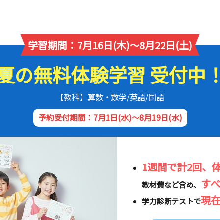
学習期間：7月16日(木)～8月22日(土)
夏の無料体験学習 受付中
【教科】算数・数学/英語/国語
予約受付期間：7月1日(水)～8月19日(水)
1週間で計2回、
す
教材費など含め、
現
学力診断テストで