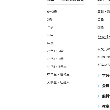
0～2歳
算数・
3歳
英語
年少
国語
年中
公文式
年長
公文式
小学1・2年生
KUMO
小学3・4年生
どんなも
小学5・6年生
中学生・高校生
学習
大学生・社会人
会費
無料
教室