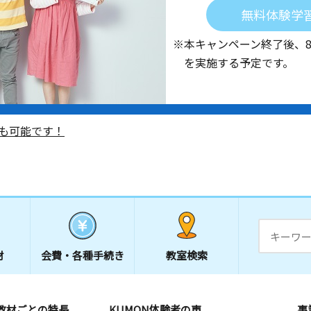
無料体験学
※本キャンペーン終了後、
を実施する予定です。
も可能です！
材
会費・
各種手続き
教室検索
教材ごとの特長
KUMON体験者の声
事