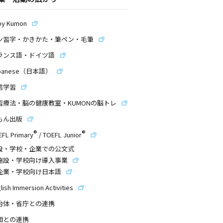
by Kumon
ン習字・かきかた・筆ペン・毛筆
ランス語・ドイツ語
panese（日本語）
信学習
習療法・脳の健康教室・KUMONの脳トレ
もん出版
®
®
EFL Primary
/
TOEFL Junior
設・学校・企業での公文式
施設・学校向け導入事業
企業・学校向け日本語
lish Immersion Activities
治体・省庁との連携
団との連携