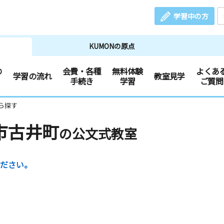
学習中の方
KUMONの原点
の
会費・各種
無料体験
よくあ
学習の流れ
教室見学
手続き
学習
ご質問
ら探す
市古井町
の公文式教室
ださい。