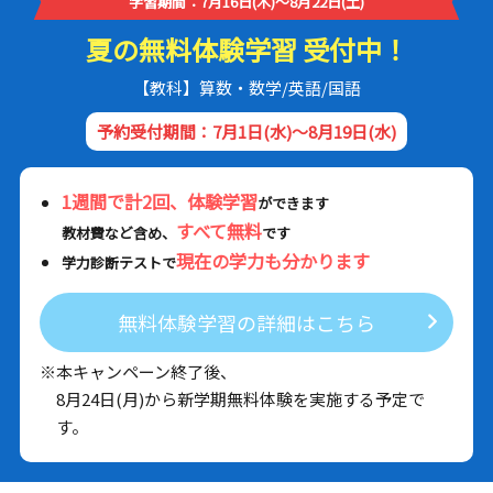
学習期間：7月16日(木)～8月22日(土)
夏の無料体験学習 受付中！
【教科】算数・数学/英語/国語
予約受付期間：7月1日(水)～8月19日(水)
1週間で計2回、体験学習
ができます
すべて無料
教材費など含め、
です
現在の学力も分かります
学力診断テストで
無料体験学習の詳細はこちら
※本キャンペーン終了後、
8月24日(月)から新学期無料体験を実施する予定で
す。