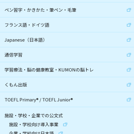
ペン習字・かきかた・筆ペン・毛筆
フランス語・ドイツ語
Japanese（日本語）
通信学習
学習療法・脳の健康教室・KUMONの脳トレ
くもん出版
TOEFL Primary
®
/
TOEFL Junior
®
施設・学校・企業での公文式
施設・学校向け導入事業
企業・学校向け日本語