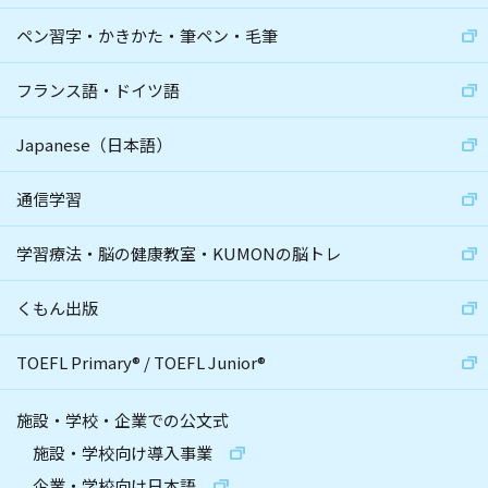
ペン習字・かきかた・筆ペン・毛筆
フランス語・ドイツ語
Japanese（日本語）
通信学習
学習療法・脳の健康教室・KUMONの脳トレ
くもん出版
TOEFL Primary
®
/
TOEFL Junior
®
施設・学校・企業での公文式
施設・学校向け導入事業
企業・学校向け日本語