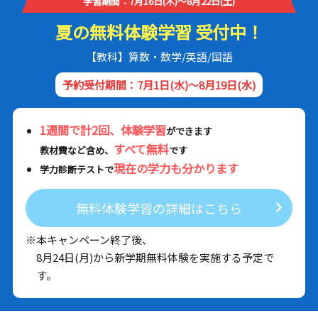
学習期間：7月16日(木)～8月22日(土)
夏の無料体験学習 受付中！
【教科】算数・数学/英語/国語
予約受付期間：7月1日(水)～8月19日(水)
1週間で計2回、体験学習
ができます
すべて無料
教材費など含め、
です
現在の学力も分かります
学力診断テストで
無料体験学習の詳細はこちら
※本キャンペーン終了後、
8月24日(月)から新学期無料体験を実施する予定で
す。