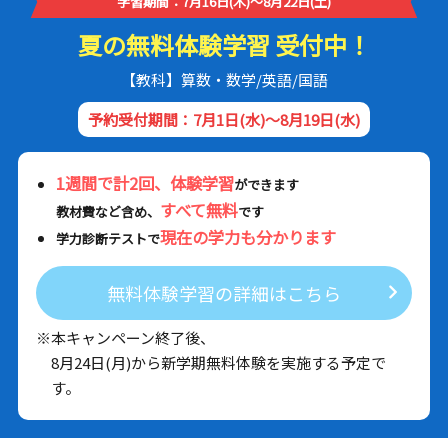
学習期間：7月16日(木)～8月22日(土)
夏の無料体験学習 受付中！
【教科】算数・数学/英語/国語
予約受付期間：7月1日(水)～8月19日(水)
1週間で計2回、体験学習
ができます
すべて無料
教材費など含め、
です
現在の学力も分かります
学力診断テストで
無料体験学習の詳細はこちら
※本キャンペーン終了後、
8月24日(月)から新学期無料体験を実施する予定で
す。