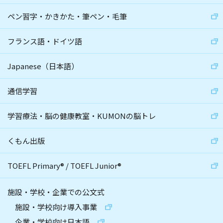
ペン習字・かきかた・筆ペン・毛筆
フランス語・ドイツ語
Japanese（日本語）
通信学習
学習療法・脳の健康教室・KUMONの脳トレ
くもん出版
TOEFL Primary
®
/
TOEFL Junior
®
施設・学校・企業での公文式
施設・学校向け導入事業
企業・学校向け日本語