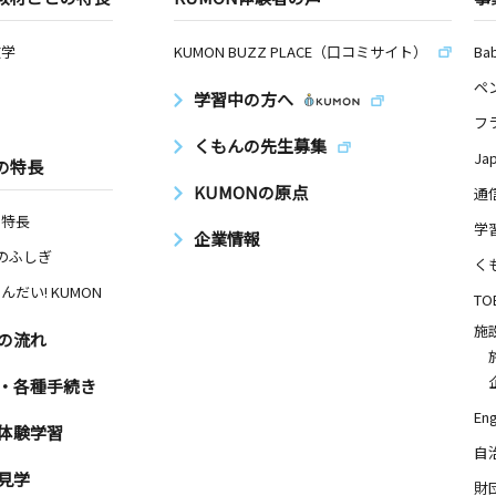
数学
KUMON BUZZ PLACE（口コミサイト）
Ba
ペ
学習中の方へ
フ
くもんの先生募集
Ja
の特長
KUMONの原点
通
の特長
学
企業情報
Nのふしぎ
く
んだい! KUMON
TO
施
の流れ
・各種手続き
Eng
体験学習
自
見学
財