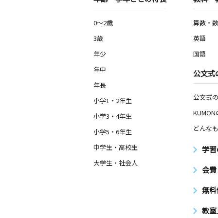
0～2歳
算数・
3歳
英語
年少
国語
年中
公文式
年長
公文式
小学1・2年生
KUMO
小学3・4年生
どんなも
小学5・6年生
中学生・高校生
学習
大学生・社会人
会費
無料
教室