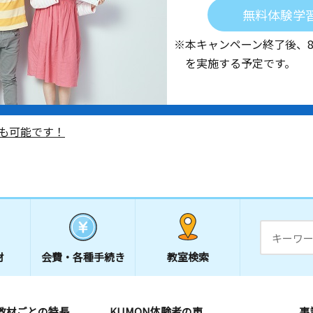
無料体験学
※本キャンペーン終了後、
を実施する予定です。
も可能です！
材
会費・
各種手続き
教室検索
教材ごとの特長
KUMON体験者の声
事