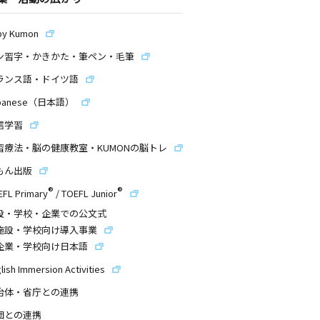
by Kumon
ン習字・かきかた・筆ペン・毛筆
ランス語・ドイツ語
panese（日本語）
信学習
習療法・脳の健康教室・KUMONの脳トレ
もん出版
®
®
EFL Primary
/
TOEFL Junior
設・学校・企業での公文式
施設・学校向け導入事業
企業・学校向け日本語
lish Immersion Activities
治体・省庁との連携
団との連携