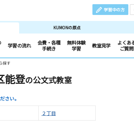
学習中の方
KUMONの原点
の
会費・各種
無料体験
よくあ
学習の流れ
教室見学
手続き
学習
ご質問
ら探す
区能登
の公文式教室
ださい。
２丁目