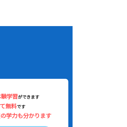
！
体験学習
ができます
べて無料
です
在の学力も分かります