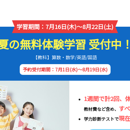
学習期間：7月16日(木)～8月22日(土)
夏の無料体験学習 受付中
【教科】算数・数学/英語/国語
予約受付期間：7月1日(水)～8月19日(水)
1週間で計2回、
す
教材費など含め、
現
学力診断テストで