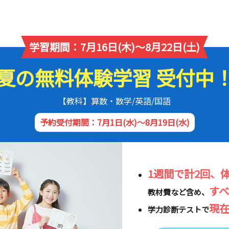
学習期間：7月16日(木)～8月22日(土)
夏の無料体験学習 受付中
【教科】算数・数学/英語/国語
予約受付期間：7月1日(水)～8月19日(水)
1週間で計2回、
す
教材費など含め、
現
学力診断テストで