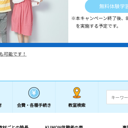
無料体験学
※本キャンペーン終了後、
を実施する予定です。
も可能です！
材
会費・
各種手続き
教室検索
教材ごとの特長
KUMON体験者の声
事