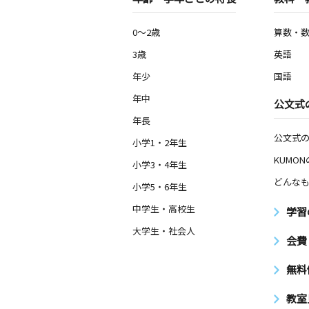
0～2歳
算数・
3歳
英語
年少
国語
年中
公文式
年長
公文式
小学1・2年生
KUMO
小学3・4年生
どんなも
小学5・6年生
中学生・高校生
学習
大学生・社会人
会費
無料
教室