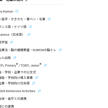
by Kumon
ン習字・かきかた・筆ペン・毛筆
ランス語・ドイツ語
panese（日本語）
信学習
習療法・脳の健康教室・KUMONの脳トレ
もん出版
®
®
EFL Primary
/
TOEFL Junior
設・学校・企業での公文式
施設・学校向け導入事業
企業・学校向け日本語
lish Immersion Activities
治体・省庁との連携
団との連携