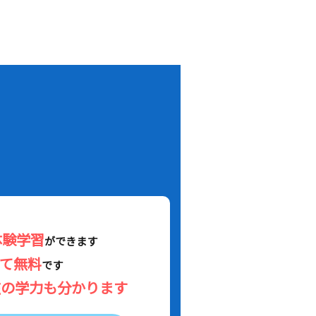
！
体験学習
ができます
べて無料
です
在の学力も分かります