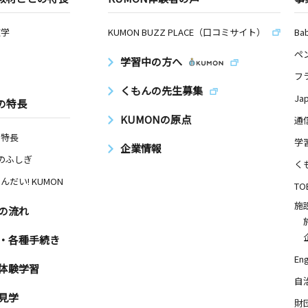
数学
KUMON BUZZ PLACE（口コミサイト）
Ba
ペ
学習中の方へ
フ
くもんの先生募集
Ja
の特長
KUMONの原点
通
の特長
学
企業情報
Nのふしぎ
く
んだい! KUMON
TO
施
の流れ
・各種手続き
Eng
体験学習
自
見学
財