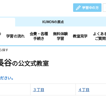
学習中の方
KUMONの原点
の
会費・各種
無料体験
よくあ
学習の流れ
教室見学
手続き
学習
ご質問
ら探す
長谷
の公文式教室
ださい。
３丁目
４丁目