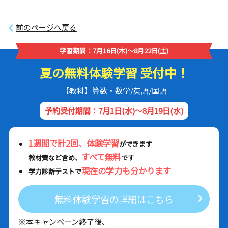
前のページへ戻る
学習期間：7月16日(木)～8月22日(土)
夏の無料体験学習 受付中！
【教科】算数・数学/英語/国語
予約受付期間：7月1日(水)～8月19日(水)
1週間で計2回、体験学習
ができます
すべて無料
教材費など含め、
です
現在の学力も分かります
学力診断テストで
無料体験学習の詳細はこちら
※本キャンペーン終了後、