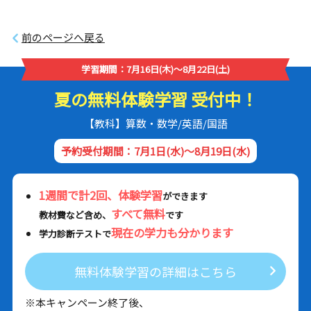
前のページへ戻る
学習期間：7月16日(木)～8月22日(土)
夏の無料体験学習 受付中！
【教科】算数・数学/英語/国語
予約受付期間：7月1日(水)～8月19日(水)
1週間で計2回、体験学習
ができます
すべて無料
教材費など含め、
です
現在の学力も分かります
学力診断テストで
無料体験学習の詳細はこちら
※本キャンペーン終了後、