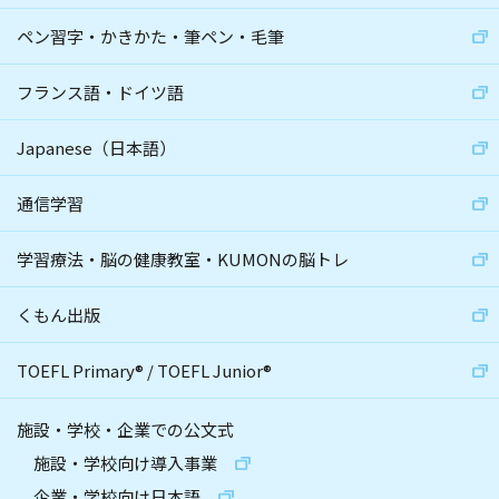
ペン習字・かきかた・筆ペン・毛筆
フランス語・ドイツ語
Japanese（日本語）
通信学習
学習療法・脳の健康教室・KUMONの脳トレ
くもん出版
TOEFL Primary
®
/
TOEFL Junior
®
施設・学校・企業での公文式
施設・学校向け導入事業
企業・学校向け日本語