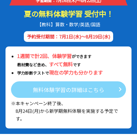
学習期間：7月16日(木)～8月22日(土)
夏の無料体験学習 受付中！
【教科】算数・数学/英語/国語
予約受付期間：7月1日(水)～8月19日(水)
1週間で計2回、体験学習
ができます
すべて無料
教材費など含め、
です
現在の学力も分かります
学力診断テストで
無料体験学習の詳細はこちら
※本キャンペーン終了後、
8月24日(月)から新学期無料体験を実施する予定で
す。