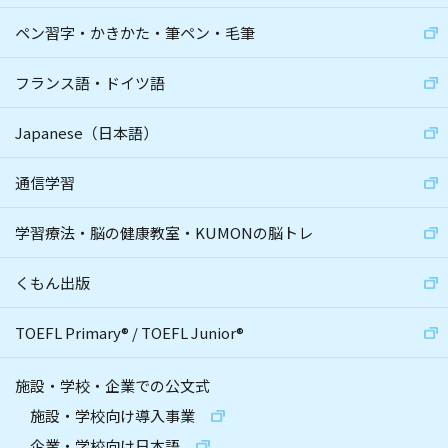
ペン習字・かきかた・筆ペン・毛筆
フランス語・ドイツ語
Japanese（日本語）
通信学習
学習療法・脳の健康教室・KUMONの脳トレ
くもん出版
TOEFL Primary
®
/
TOEFL Junior
®
施設・学校・企業での公文式
施設・学校向け導入事業
企業・学校向け日本語