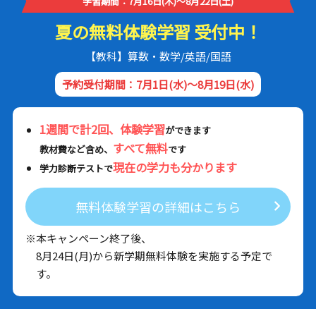
学習期間：7月16日(木)～8月22日(土)
夏の無料体験学習 受付中！
【教科】算数・数学/英語/国語
予約受付期間：7月1日(水)～8月19日(水)
1週間で計2回、体験学習
ができます
すべて無料
教材費など含め、
です
現在の学力も分かります
学力診断テストで
無料体験学習の詳細はこちら
※本キャンペーン終了後、
8月24日(月)から新学期無料体験を実施する予定で
す。