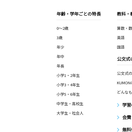
年齢・学年ごとの特長
教科・
0～2歳
算数・
3歳
英語
年少
国語
年中
公文式
年長
公文式
小学1・2年生
KUMO
小学3・4年生
どんなも
小学5・6年生
中学生・高校生
学習
大学生・社会人
会費
無料