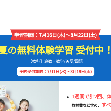
学習期間：7月16日(木)～8月22日(土)
夏の無料体験学習 受付中
【教科】算数・数学/英語/国語
予約受付期間：7月1日(水)～8月19日(水)
1週間で計2回、
す
教材費など含め、