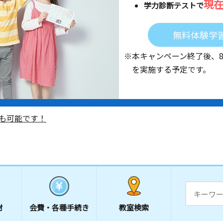
現
学力診断テストで
無料体験学
※本キャンペーン終了後、
を実施する予定です。
も可能です！
材
会費・
各種手続き
教室検索