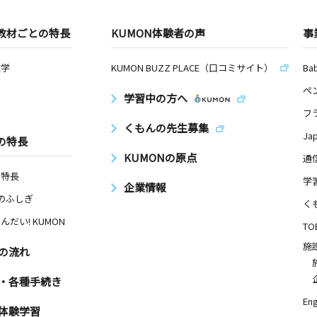
教材ごとの特長
KUMON体験者の声
事
数学
KUMON BUZZ PLACE（口コミサイト）
Ba
ペ
学習中の方へ
フ
くもんの先生募集
Ja
の特長
KUMONの原点
通
の特長
学
企業情報
Nのふしぎ
く
んだい! KUMON
TO
施
の流れ
・各種手続き
Eng
体験学習