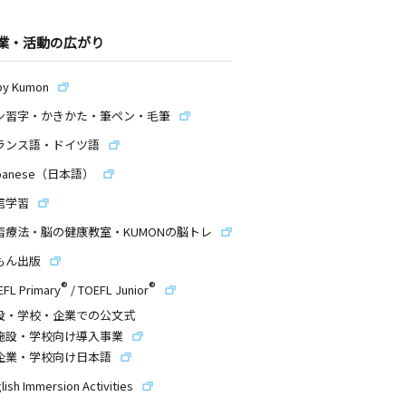
業・活動の広がり
by Kumon
ン習字・かきかた・筆ペン・毛筆
ランス語・ドイツ語
panese（日本語）
信学習
習療法・脳の健康教室・KUMONの脳トレ
もん出版
®
®
EFL Primary
/
TOEFL Junior
設・学校・企業での公文式
施設・学校向け導入事業
企業・学校向け日本語
lish Immersion Activities