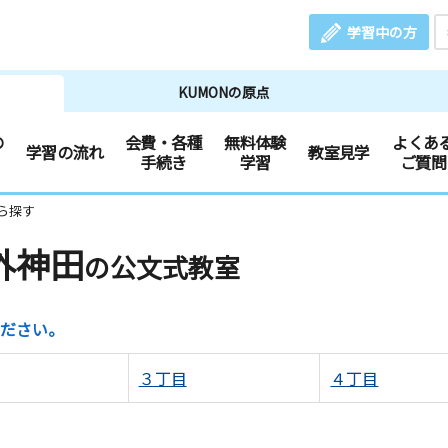
学習中の方
KUMONの原点
の
会費・各種
無料体験
よくあ
学習の流れ
教室見学
手続き
学習
ご質問
ら探す
外神田
の公文式教室
ださい。
３丁目
４丁目