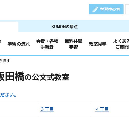
学習中の方
KUMONの原点
の
会費・各種
無料体験
よくあ
学習の流れ
教室見学
手続き
学習
ご質問
ら探す
飯田橋
の公文式教室
ださい。
３丁目
４丁目