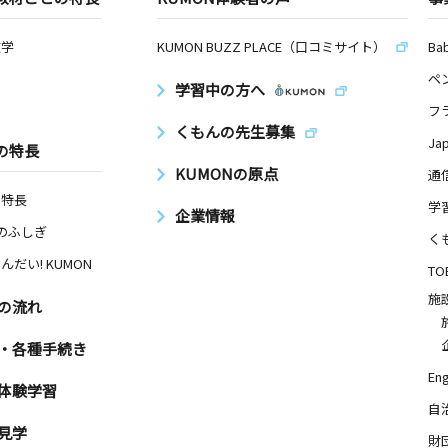
数学
KUMON BUZZ PLACE（口コミサイト）
Ba
ペ
学習中の方へ
フ
くもんの先生募集
Ja
の特長
KUMONの原点
通
の特長
学
企業情報
Nのふしぎ
く
んだい! KUMON
TO
施
の流れ
・各種手続き
Eng
体験学習
自
見学
財