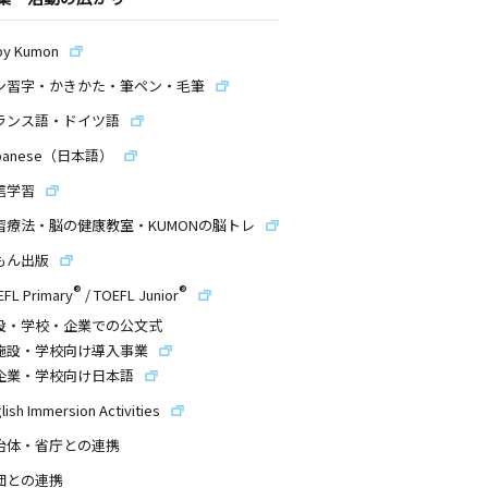
by Kumon
ン習字・かきかた・筆ペン・毛筆
ランス語・ドイツ語
panese（日本語）
信学習
習療法・脳の健康教室・KUMONの脳トレ
もん出版
®
®
EFL Primary
/
TOEFL Junior
設・学校・企業での公文式
施設・学校向け導入事業
企業・学校向け日本語
lish Immersion Activities
治体・省庁との連携
団との連携