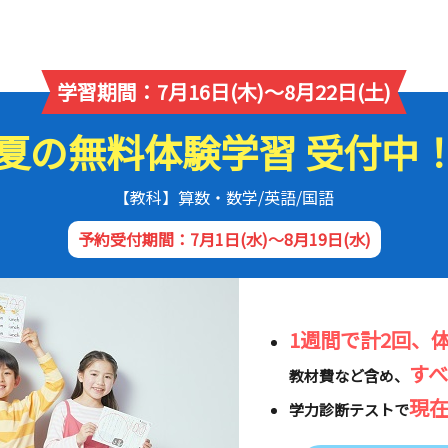
学習期間：7月16日(木)～8月22日(土)
夏の無料体験学習 受付中
【教科】算数・数学/英語/国語
予約受付期間：7月1日(水)～8月19日(水)
1週間で計2回、
す
教材費など含め、
現
学力診断テストで