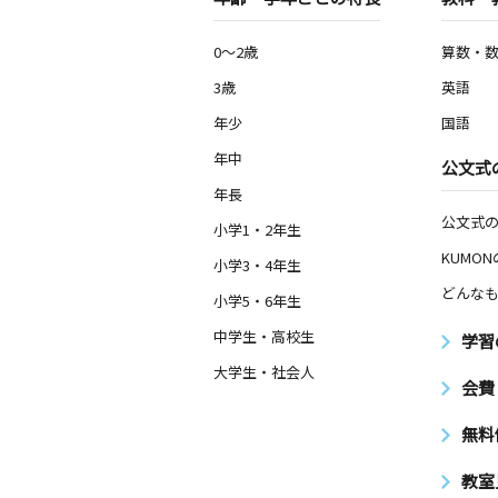
0～2歳
算数・
3歳
英語
年少
国語
年中
公文式
年長
公文式
小学1・2年生
KUMO
小学3・4年生
どんなも
小学5・6年生
中学生・高校生
学習
大学生・社会人
会費
無料
教室