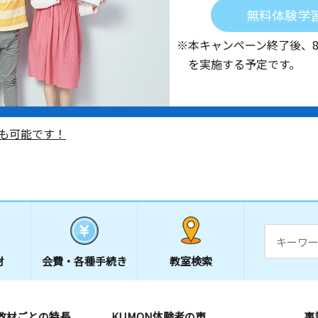
無料体験学
※本キャンペーン終了後、
を実施する予定です。
も可能です！
材
会費・
各種手続き
教室検索
教材ごとの特長
KUMON体験者の声
事