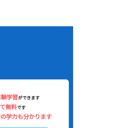
！
体験学習
ができます
べて無料
です
在の学力も分かります