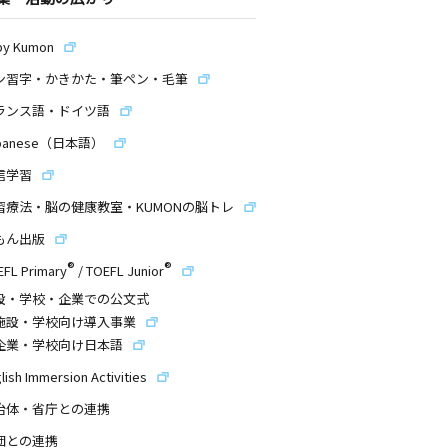
by Kumon
ン習字・かきかた・筆ペン・毛筆
ランス語・ドイツ語
panese（日本語）
信学習
習療法・脳の健康教室・KUMONの脳トレ
もん出版
®
®
EFL Primary
/
TOEFL Junior
設・学校・企業での公文式
施設・学校向け導入事業
企業・学校向け日本語
lish Immersion Activities
治体・省庁との連携
団との連携