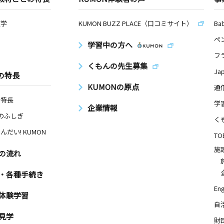
数学
KUMON BUZZ PLACE（口コミサイト）
Ba
ペ
学習中の方へ
フ
くもんの先生募集
Ja
の特長
KUMONの原点
通
の特長
学
企業情報
Nのふしぎ
く
んだい! KUMON
TO
施
の流れ
・各種手続き
Eng
体験学習
自
見学
財