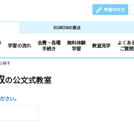
学習中の方
KUMONの原点
の
会費・各種
無料体験
よくあ
学習の流れ
教室見学
手続き
学習
ご質問
ら探す
取
の公文式教室
ださい。