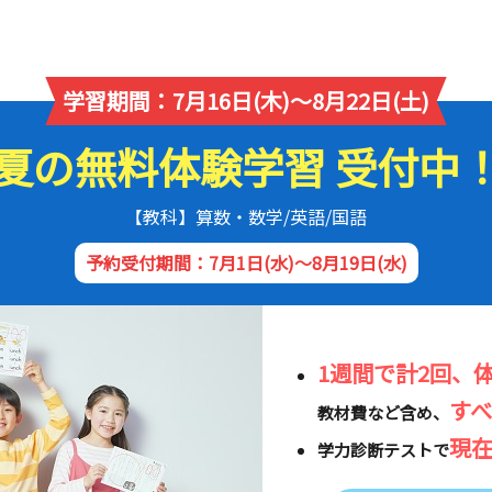
学習期間：7月16日(木)～8月22日(土)
夏の無料体験学習 受付中
【教科】算数・数学/英語/国語
予約受付期間：7月1日(水)～8月19日(水)
1週間で計2回、
す
教材費など含め、
現
学力診断テストで