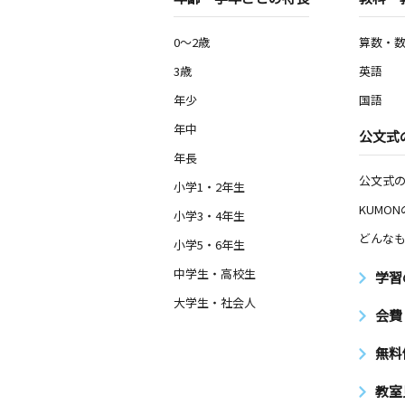
0～2歳
算数・
3歳
英語
年少
国語
年中
公文式
年長
公文式
小学1・2年生
KUMO
小学3・4年生
どんなも
小学5・6年生
中学生・高校生
学習
大学生・社会人
会費
無料
教室