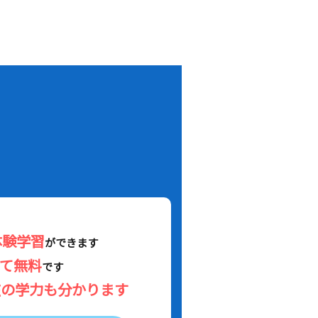
！
体験学習
ができます
べて無料
です
在の学力も分かります