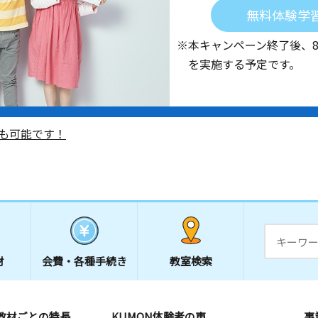
無料体験学
※本キャンペーン終了後、
を実施する予定です。
も可能です！
材
会費・
各種手続き
教室検索
教材ごとの特長
KUMON体験者の声
事