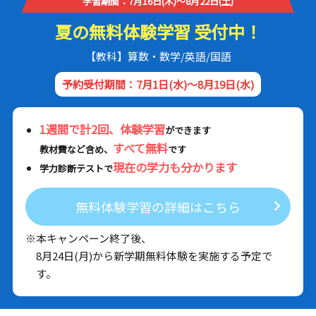
学習期間：7月16日(木)～8月22日(土)
夏の無料体験学習 受付中！
【教科】算数・数学/英語/国語
予約受付期間：7月1日(水)～8月19日(水)
1週間で計2回、体験学習
ができます
すべて無料
教材費など含め、
です
現在の学力も分かります
学力診断テストで
無料体験学習の詳細はこちら
※本キャンペーン終了後、
8月24日(月)から新学期無料体験を実施する予定で
す。