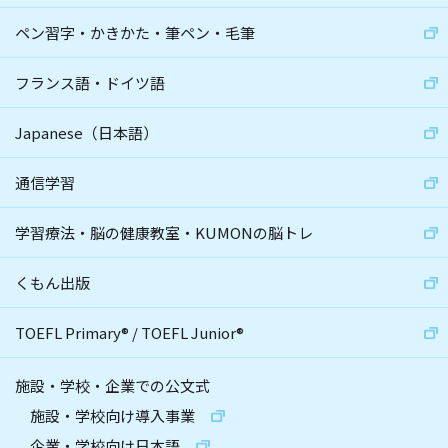
ペン習字・かきかた・筆ペン・毛筆
フランス語・ドイツ語
Japanese（日本語）
通信学習
学習療法・脳の健康教室・KUMONの脳トレ
くもん出版
TOEFL Primary
®
/
TOEFL Junior
®
施設・学校・企業での公文式
施設・学校向け導入事業
企業・学校向け日本語