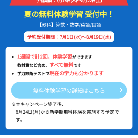
学習期間：7月16日(木)～8月22日(土)
夏の無料体験学習 受付中！
【教科】算数・数学/英語/国語
予約受付期間：7月1日(水)～8月19日(水)
1週間で計2回、体験学習
ができます
すべて無料
教材費など含め、
です
現在の学力も分かります
学力診断テストで
無料体験学習の詳細はこちら
※本キャンペーン終了後、
8月24日(月)から新学期無料体験を実施する予定で
す。