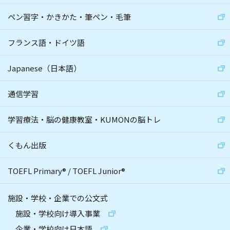
ペン習字・かきかた・筆ペン・毛筆
フランス語・ドイツ語
Japanese（日本語）
通信学習
学習療法・脳の健康教室・KUMONの脳トレ
くもん出版
TOEFL Primary
®
/
TOEFL Junior
®
施設・学校・企業での公文式
施設・学校向け導入事業
企業・学校向け日本語