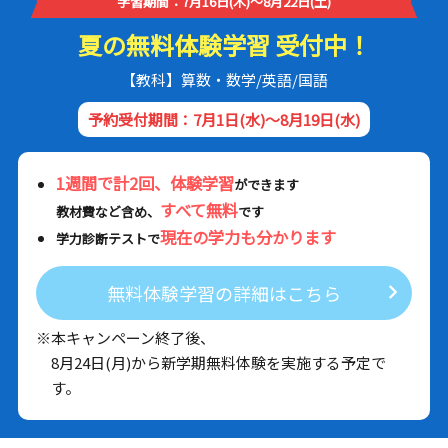
学習期間：7月16日(木)～8月22日(土)
夏の無料体験学習 受付中！
【教科】算数・数学/英語/国語
予約受付期間：7月1日(水)～8月19日(水)
1週間で計2回、体験学習
ができます
すべて無料
教材費など含め、
です
現在の学力も分かります
学力診断テストで
無料体験学習の詳細はこちら
※本キャンペーン終了後、
8月24日(月)から新学期無料体験を実施する予定で
す。