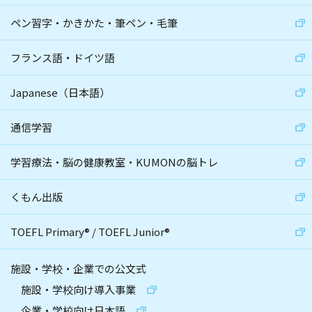
ペン習字・かきかた・筆ペン・毛筆
フランス語・ドイツ語
Japanese（日本語）
通信学習
学習療法・脳の健康教室・KUMONの脳トレ
くもん出版
TOEFL Primary
®
/
TOEFL Junior
®
施設・学校・企業での公文式
施設・学校向け導入事業
企業・学校向け日本語