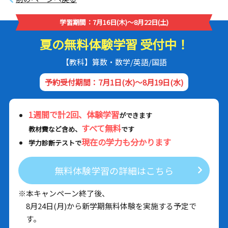
学習期間：7月16日(木)～8月22日(土)
夏の無料体験学習 受付中！
【教科】算数・数学/英語/国語
予約受付期間：7月1日(水)～8月19日(水)
1週間で計2回、体験学習
ができます
すべて無料
教材費など含め、
です
現在の学力も分かります
学力診断テストで
無料体験学習の詳細はこちら
※本キャンペーン終了後、
8月24日(月)から新学期無料体験を実施する予定で
す。