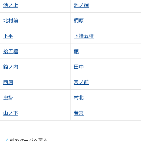
池ノ上
池ノ端
北村前
椚原
下平
下拾五檀
拾五檀
館
舘ノ内
田中
西原
宮ノ前
虫掛
村北
山ノ下
若宮
前のページへ戻る