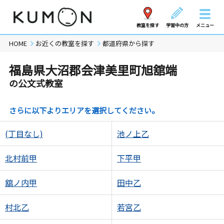
教室を探す
学習中の方
メニュー
HOME
お近くの教室を探す
都道府県から探す
福島県大沼郡会津美里町旭舘端
の公文式教室
さらに以下よりエリアを選択してください。
(丁目なし)
池ノ上乙
北村前甲
下平甲
舘ノ内甲
田中乙
村北乙
若宮乙