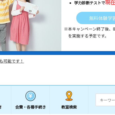
現
学力診断テストで
無料体験学
※本キャンペーン終了後、
を実施する予定です。
も可能です！
材
会費・
各種手続き
教室検索