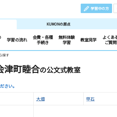
学習中の方
KUMONの原点
の
会費・各種
無料体験
よくあ
学習の流れ
教室見学
手続き
学習
ご質問
ら探す
会津町睦合
の公文式教室
ださい。
大畑
甲石