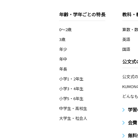
年齢・学年ごとの特長
教科・
0～2歳
算数・
3歳
英語
年少
国語
年中
公文式
年長
公文式
小学1・2年生
KUMO
小学3・4年生
どんなも
小学5・6年生
中学生・高校生
学習
大学生・社会人
会費
無料