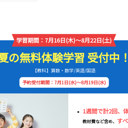
学習期間：7月16日(木)～8月22日(土)
夏の無料体験学習 受付中
【教科】算数・数学/英語/国語
予約受付期間：7月1日(水)～8月19日(水)
1週間で計2回、
す
教材費など含め、