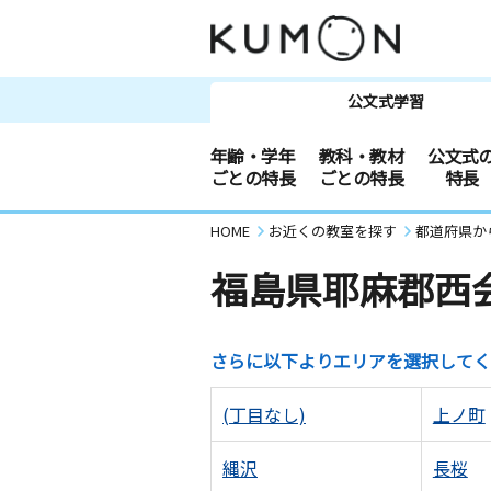
公文式学習
年齢・学年
教科・教材
公文式
ごとの特長
ごとの特長
特長
HOME
お近くの教室を探す
都道府県か
福島県耶麻郡西
さらに以下よりエリアを選択してく
(丁目なし)
上ノ町
縄沢
長桜