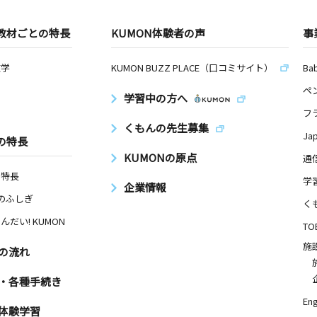
教材ごとの特長
KUMON体験者の声
事
数学
KUMON BUZZ PLACE（口コミサイト）
Ba
ペ
学習中の方へ
フ
くもんの先生募集
Ja
の特長
KUMONの原点
通
の特長
学
企業情報
Nのふしぎ
く
んだい! KUMON
TO
施
の流れ
・各種手続き
Eng
体験学習