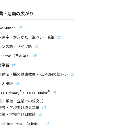
業・活動の広がり
by Kumon
ン習字・かきかた・筆ペン・毛筆
ランス語・ドイツ語
panese（日本語）
信学習
習療法・脳の健康教室・KUMONの脳トレ
もん出版
®
®
EFL Primary
/
TOEFL Junior
設・学校・企業での公文式
施設・学校向け導入事業
企業・学校向け日本語
lish Immersion Activities