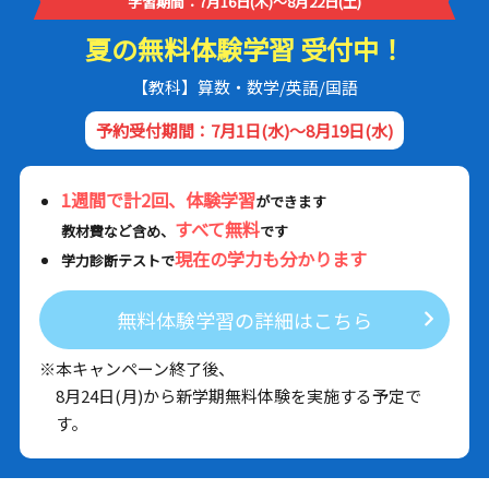
学習期間：7月16日(木)～8月22日(土)
夏の無料体験学習 受付中！
【教科】算数・数学/英語/国語
予約受付期間：7月1日(水)～8月19日(水)
1週間で計2回、体験学習
ができます
すべて無料
教材費など含め、
です
現在の学力も分かります
学力診断テストで
無料体験学習の詳細はこちら
※本キャンペーン終了後、
8月24日(月)から新学期無料体験を実施する予定で
す。