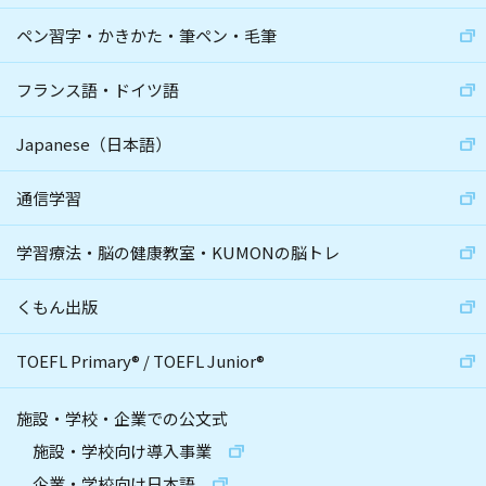
ペン習字・かきかた・筆ペン・毛筆
フランス語・ドイツ語
Japanese（日本語）
通信学習
学習療法・脳の健康教室・KUMONの脳トレ
くもん出版
TOEFL Primary
®
/
TOEFL Junior
®
施設・学校・企業での公文式
施設・学校向け導入事業
企業・学校向け日本語