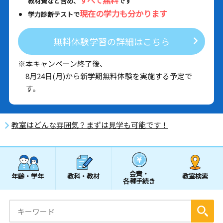
教材費など含め、
です
現在の学力も分かります
学力診断テストで
無料体験学習の詳細はこちら
※本キャンペーン終了後、
8月24日(月)から新学期無料体験を実施する予定で
す。
教室はどんな雰囲気？まずは見学も可能です！
会費・
年齢・学年
教科・教材
教室検索
各種手続き