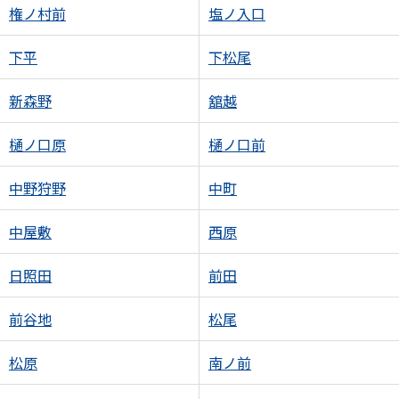
権ノ村前
塩ノ入口
下平
下松尾
新森野
舘越
樋ノ口原
樋ノ口前
中野狩野
中町
中屋敷
西原
日照田
前田
前谷地
松尾
松原
南ノ前