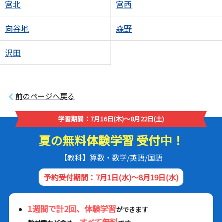
宮北
宮西
向谷地
森野
沢田
前のページへ戻る
学習期間：7月16日(木)～8月22日(土)
夏の無料体験学習 受付中！
【教科】算数・数学/英語/国語
予約受付期間：7月1日(水)～8月19日(水)
1週間で計2回、体験学習
ができます
すべて無料