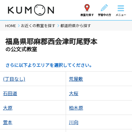
教室を探す
学習中の方
メニュー
HOME
お近くの教室を探す
都道府県から探す
福島県耶麻郡西会津町尾野本
の公文式教室
さらに以下よりエリアを選択してください。
(丁目なし)
荒屋敷
石田道
大桜
大原
柏木原
萱本
川向