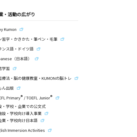
業・活動の広がり
by Kumon
ン習字・かきかた・筆ペン・毛筆
ランス語・ドイツ語
panese（日本語）
信学習
習療法・脳の健康教室・KUMONの脳トレ
もん出版
®
®
EFL Primary
/
TOEFL Junior
設・学校・企業での公文式
施設・学校向け導入事業
企業・学校向け日本語
lish Immersion Activities