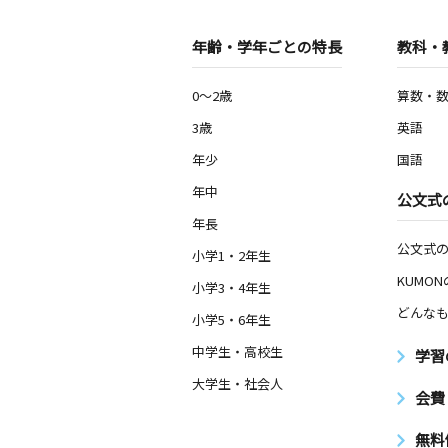
年齢・学年ごとの特長
教科・
0～2歳
算数・
3歳
英語
年少
国語
年中
公文式
年長
公文式
小学1・2年生
KUMO
小学3・4年生
どんなも
小学5・6年生
中学生・高校生
学習
大学生・社会人
会費
無料