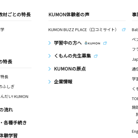
教材ごとの特長
KUMON体験者の声
事
数学
KUMON BUZZ PLACE（口コミサイト）
Ba
ペ
学習中の方へ
フ
くもんの先生募集
Ja
の特長
KUMONの原点
通
の特長
学
企業情報
Nのふしぎ
く
んだい! KUMON
TO
施
の流れ
・各種手続き
Eng
体験学習