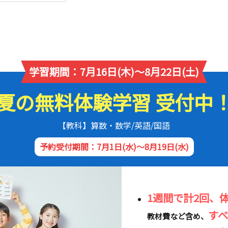
学習期間：7月16日(木)～8月22日(土)
夏の無料体験学習 受付中
【教科】算数・数学/英語/国語
予約受付期間：7月1日(水)～8月19日(水)
1週間で計2回、
す
教材費など含め、