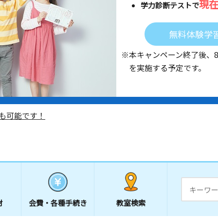
現
学力診断テストで
無料体験学
※本キャンペーン終了後、
を実施する予定です。
も可能です！
材
会費・
各種手続き
教室検索