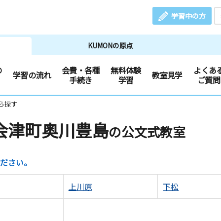
学習中の方
KUMONの原点
の
会費・各種
無料体験
よくあ
学習の流れ
教室見学
手続き
学習
ご質問
ら探す
会津町奥川豊島
の公文式教室
ださい。
上川原
下松