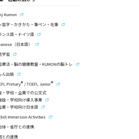
by Kumon
ン習字・かきかた・筆ペン・毛筆
ランス語・ドイツ語
panese（日本語）
信学習
習療法・脳の健康教室・KUMONの脳トレ
もん出版
®
®
EFL Primary
/
TOEFL Junior
設・学校・企業での公文式
施設・学校向け導入事業
企業・学校向け日本語
lish Immersion Activities
治体・省庁との連携
団との連携