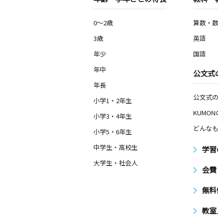
0～2歳
算数・
3歳
英語
年少
国語
年中
公文式
年長
公文式
小学1・2年生
KUMO
小学3・4年生
どんなも
小学5・6年生
中学生・高校生
学習
大学生・社会人
会費
無料
教室