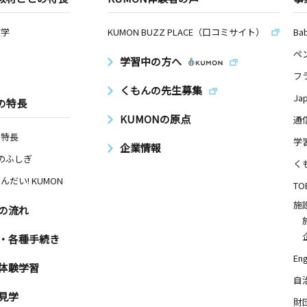
数学
KUMON BUZZ PLACE（口コミサイト）
Ba
ペ
学習中の方へ
フ
くもんの先生募集
Ja
の特長
KUMONの原点
通
の特長
学
企業情報
Nのふしぎ
く
んだい! KUMON
TO
施
の流れ
・各種手続き
Eng
体験学習
自
見学
財