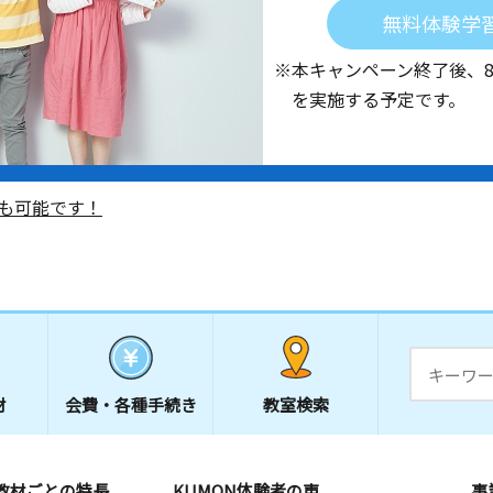
無料体験学
※本キャンペーン終了後、
を実施する予定です。
も可能です！
材
会費・
各種手続き
教室検索
教材ごとの特長
KUMON体験者の声
事