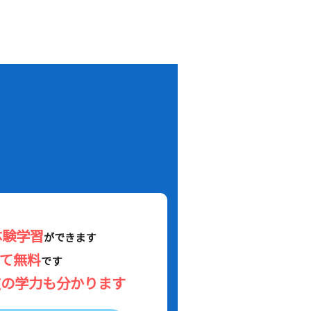
！
体験学習
ができます
べて無料
です
在の学力も分かります