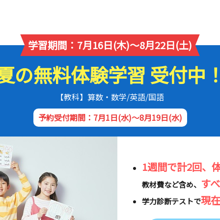
学習期間：7月16日(木)～8月22日(土)
夏の無料体験学習 受付中
【教科】算数・数学/英語/国語
予約受付期間：7月1日(水)～8月19日(水)
1週間で計2回、
す
教材費など含め、
現
学力診断テストで