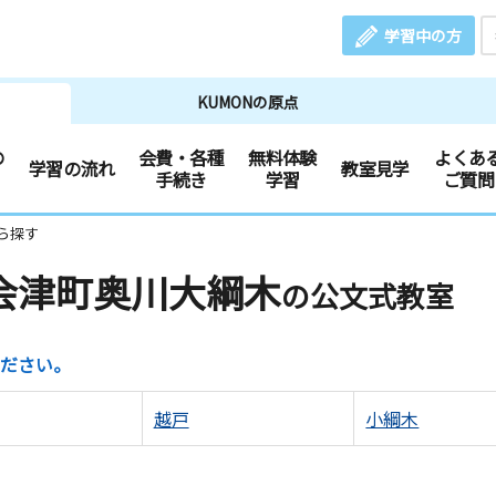
学習中の方
KUMONの原点
の
会費・各種
無料体験
よくあ
学習の流れ
教室見学
手続き
学習
ご質問
ら探す
会津町奥川大綱木
の公文式教室
ださい。
越戸
小綱木