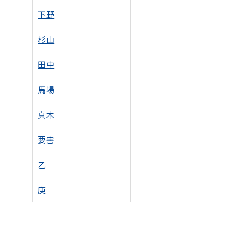
下野
杉山
田中
馬場
真木
要害
乙
庚