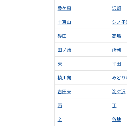
桑ケ原
沢畑
十束山
シノ子
砂田
高嶋
田ノ頭
所岡
東
平田
槙川向
みどり
吉田東
淀ケ沢
丙
丁
辛
谷地