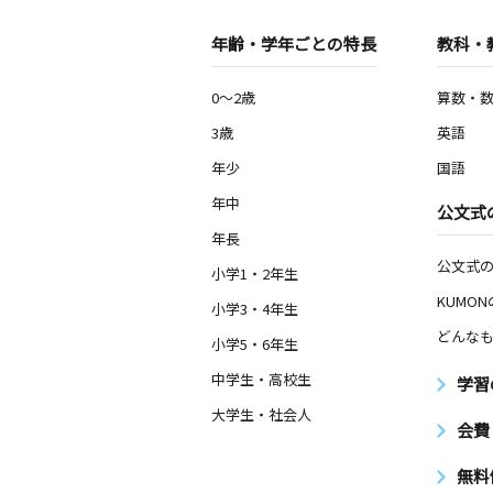
年齢・学年ごとの特長
教科・
0～2歳
算数・
3歳
英語
年少
国語
年中
公文式
年長
公文式
小学1・2年生
KUMO
小学3・4年生
どんなも
小学5・6年生
中学生・高校生
学習
大学生・社会人
会費
無料