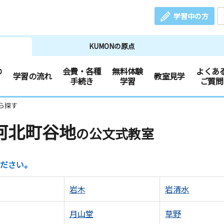
学習中の方
KUMONの原点
の
会費・各種
無料体験
よくあ
学習の流れ
教室見学
手続き
学習
ご質問
ら探す
河北町谷地
の公文式教室
ださい。
岩木
岩清水
月山堂
草野