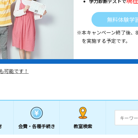
現
学力診断テストで
無料体験学
※本キャンペーン終了後、
を実施する予定です。
も可能です！
材
会費・
各種手続き
教室検索