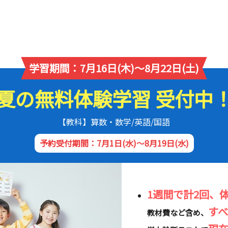
学習期間：7月16日(木)～8月22日(土)
夏の無料体験学習 受付中
【教科】算数・数学/英語/国語
予約受付期間：7月1日(水)～8月19日(水)
1週間で計2回、
す
教材費など含め、