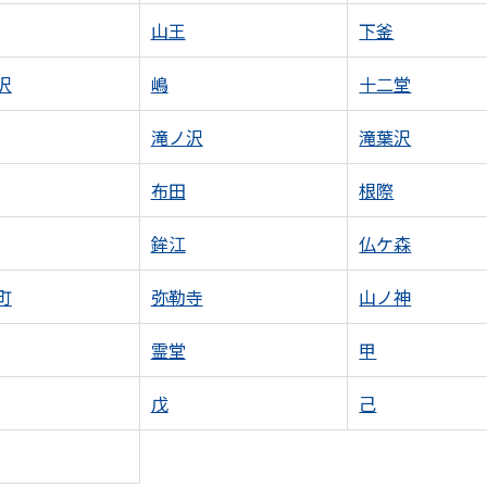
山王
下釜
沢
嶋
十二堂
滝ノ沢
滝葉沢
布田
根際
鉾江
仏ケ森
町
弥勒寺
山ノ神
霊堂
甲
戊
己