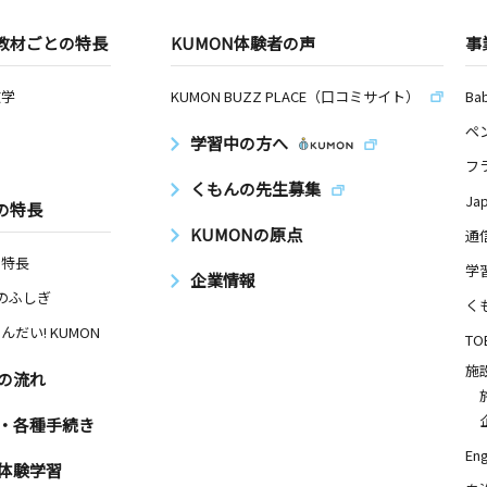
教材ごとの特長
KUMON体験者の声
事
数学
KUMON BUZZ PLACE（口コミサイト）
Ba
ペ
学習中の方へ
フ
くもんの先生募集
Ja
の特長
KUMONの原点
通
の特長
学
企業情報
Nのふしぎ
く
んだい! KUMON
TO
施
の流れ
・各種手続き
Eng
体験学習