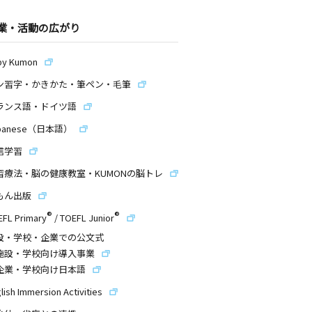
業・活動の広がり
by Kumon
ン習字・かきかた・筆ペン・毛筆
ランス語・ドイツ語
panese（日本語）
信学習
習療法・脳の健康教室・KUMONの脳トレ
もん出版
®
®
EFL Primary
/
TOEFL Junior
設・学校・企業での公文式
施設・学校向け導入事業
企業・学校向け日本語
lish Immersion Activities