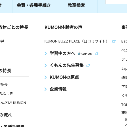
材
会費・
各種手続き
教室検索
教材ごとの特長
KUMON体験者の声
事
数学
KUMON BUZZ PLACE（口コミサイト）
Ba
ペ
学習中の方へ
フ
くもんの先生募集
Ja
の特長
KUMONの原点
通
の特長
学
企業情報
Nのふしぎ
く
んだい! KUMON
TO
施
の流れ
・各種手続き