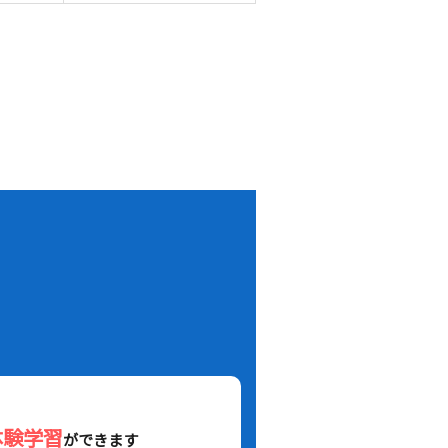
！
体験学習
ができます