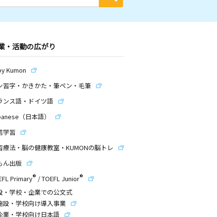
業・活動の広がり
by Kumon
ン習字・かきかた・筆ペン・毛筆
ランス語・ドイツ語
panese（日本語）
信学習
習療法・脳の健康教室・KUMONの脳トレ
もん出版
®
®
EFL Primary
/
TOEFL Junior
設・学校・企業での公文式
施設・学校向け導入事業
企業・学校向け日本語