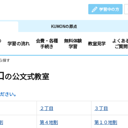
学習中の方
KUMONの原点
の
会費・各種
無料体験
よくあ
学習の流れ
教室見学
手続き
学習
ご質問
ら探す
口
の公文式教室
ださい。
２丁目
３丁目
割
第４地割
第１０地割