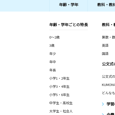
年齢・学年
教科・教
年齢・学年ごとの特長
教科・
0～2歳
算数・
3歳
英語
年少
国語
年中
公文式
年長
公文式
小学1・2年生
KUMO
小学3・4年生
どんなも
小学5・6年生
中学生・高校生
学習
大学生・社会人
会費