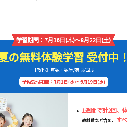
学習期間：7月16日(木)～8月22日(土)
夏の無料体験学習 受付中
【教科】算数・数学/英語/国語
予約受付期間：7月1日(水)～8月19日(水)
1週間で計2回、
す
教材費など含め、