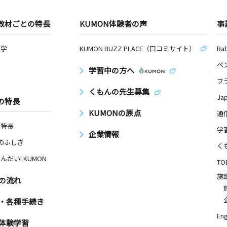
教材ごとの特長
KUMON体験者の声
事
数学
KUMON BUZZ PLACE（口コミサイト）
Ba
ペ
学習中の方へ
フ
くもんの先生募集
Ja
の特長
KUMONの原点
通
の特長
学
企業情報
Nのふしぎ
く
んだい! KUMON
TO
施
の流れ
・各種手続き
Eng
体験学習