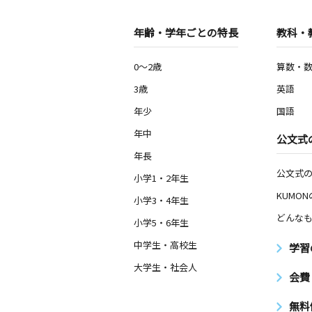
年齢・学年ごとの特長
教科・
0～2歳
算数・
3歳
英語
年少
国語
年中
公文式
年長
公文式
小学1・2年生
KUMO
小学3・4年生
どんなも
小学5・6年生
中学生・高校生
学習
大学生・社会人
会費
無料