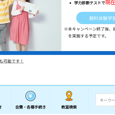
現
学力診断テストで
無料体験学
※本キャンペーン終了後、
を実施する予定です。
も可能です！
材
会費・
各種手続き
教室検索