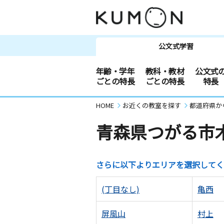
公文式学習
年齢・学年
教科・教材
公文式
ごとの特長
ごとの特長
特長
HOME
お近くの教室を探す
都道府県か
青森県つがる市
さらに以下よりエリアを選択してく
(丁目なし)
亀西
屏風山
村上