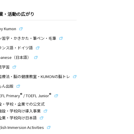
業・活動の広がり
by Kumon
ン習字・かきかた・筆ペン・毛筆
ランス語・ドイツ語
panese（日本語）
信学習
習療法・脳の健康教室・KUMONの脳トレ
もん出版
®
®
EFL Primary
/
TOEFL Junior
設・学校・企業での公文式
施設・学校向け導入事業
企業・学校向け日本語
lish Immersion Activities