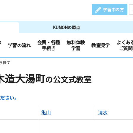
学習中の方
KUMONの原点
の
会費・各種
無料体験
よくあ
学習の流れ
教室見学
手続き
学習
ご質問
ら探す
木造大湯町
の公文式教室
ださい。
亀山
清水