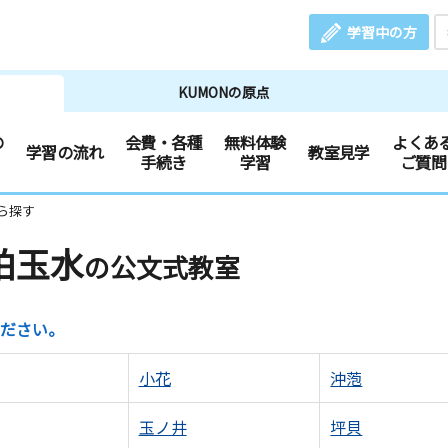
学習中の方
KUMONの原点
の
会費・各種
無料体験
よくあ
学習の流れ
教室見学
手続き
学習
ご質問
ら探す
柏玉水
の公文式教室
ださい。
小花
沖萢
玉ノ井
坪貝