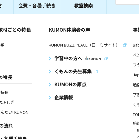
材
会費・
各種手続き
教室検索
教材ごとの特長
KUMON体験者の声
事
数学
KUMON BUZZ PLACE（口コミサイト）
Ba
ペ
学習中の方へ
フ
くもんの先生募集
Ja
の特長
KUMONの原点
通
の特長
学
企業情報
Nのふしぎ
く
んだい! KUMON
TO
施
の流れ
・各種手続き