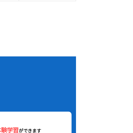
！
体験学習
ができます