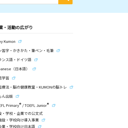
業・活動の広がり
by Kumon
ン習字・かきかた・筆ペン・毛筆
ランス語・ドイツ語
panese（日本語）
信学習
習療法・脳の健康教室・KUMONの脳トレ
もん出版
®
®
EFL Primary
/
TOEFL Junior
設・学校・企業での公文式
施設・学校向け導入事業
企業・学校向け日本語