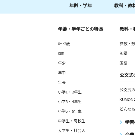
年齢・学年
教科・教
年齢・学年ごとの特長
教科・
0～2歳
算数・
3歳
英語
年少
国語
年中
公文式
年長
公文式
小学1・2年生
KUMO
小学3・4年生
どんなも
小学5・6年生
中学生・高校生
学習
大学生・社会人
会費