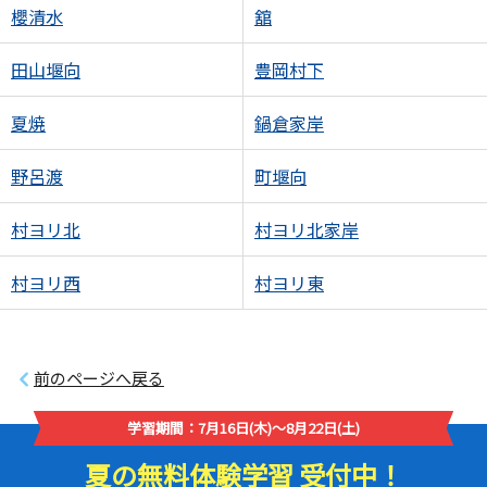
櫻清水
舘
田山堰向
豊岡村下
夏焼
鍋倉家岸
野呂渡
町堰向
村ヨリ北
村ヨリ北家岸
村ヨリ西
村ヨリ東
前のページへ戻る
学習期間：7月16日(木)～8月22日(土)
夏の無料体験学習 受付中！