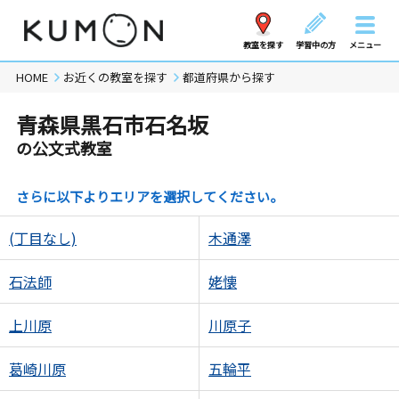
教室を探す
学習中の方
メニュー
HOME
お近くの教室を探す
都道府県から探す
青森県黒石市石名坂
の公文式教室
さらに以下よりエリアを選択してください。
(丁目なし)
木通澤
石法師
姥懐
上川原
川原子
葛崎川原
五輪平